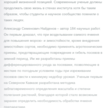
хорошей жизненной позицией. Современные ученые должны
продолжать свою жизнь в стенах института хотя бы таким
образом, чтобы студенты и научное сообщество помнили о
таких людях.
Александр Семенович Найденов – автор 184 научных работ.
Он первым доказал, что при возделывании озимого ячменя
для повышения морозо- и зимостойкости, кроме внедрения
зимостойких сортов, необходимо применять агротехнические
приемы, предотвращающие повреждение и гибель посевов в
зимний период. Им же разработаны приемы
дифференцированного ухода за посевами, позволяющие в
жесткие по погодным условиям годы при изреживании
посевов свести к минимуму недобор урожая. Ученым первым
на Северном Кавказе разработана методика
заблаговременного определения масштаба и степени
полегания растений, благодаря которой стало возможным
заранее определить необходимость обработки ячменя
препаратами.