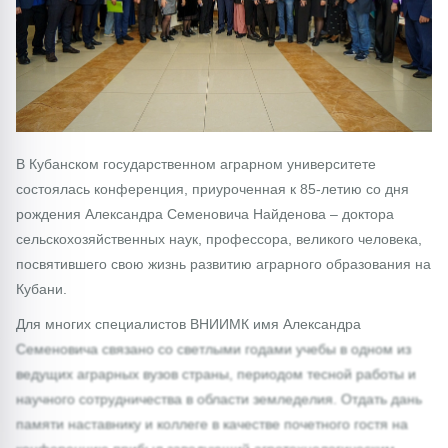
В Кубанском государственном аграрном университете
состоялась конференция, приуроченная к 85-летию со дня
рождения Александра Семеновича Найденова – доктора
сельскохозяйственных наук, профессора, великого человека,
посвятившего свою жизнь развитию аграрного образования на
Кубани.
Для многих специалистов ВНИИМК имя Александра
Семеновича связано со светлыми годами учебы в одном из
ведущих аграрных вузов страны, периодом тесной работы и
научного сотрудничества в области земледелия. Отдать дань
памяти наставнику и коллеге в качестве почетного гостя на