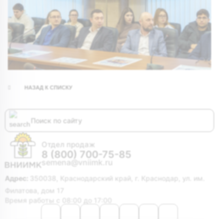
НАЗАД К СПИСКУ
Отдел продаж
8 (800) 700-75-85
semena@vniimk.ru
Адрес:
350038, Краснодарский край, г. Краснодар, ул. им.
Филатова, дом 17
Время работы с 08:00 до 17:00