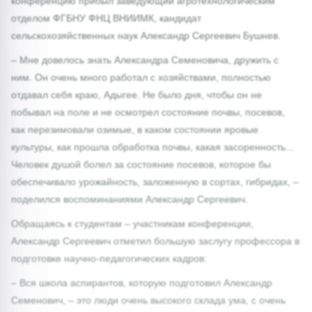
конференцию прибыл заведующий агротехнологическим
отделом ФГБНУ ФНЦ ВНИИМК, кандидат
сельскохозяйственных наук Александр Сергеевич Бушнев.
– Мне довелось знать Александра Семеновича, дружить с
ним. Он очень много работал с хозяйствами, полностью
отдавал себя краю, Адыгее. Не было дня, чтобы он не
побывал на поле и не осмотрел состояние почвы, посевов,
как перезимовали озимые, в каком состоянии яровые
культуры, как прошла обработка почвы, какая засоренность...
Человек душой болел за состояние посевов, которое бы
обеспечивало урожайность, заложенную в сортах, гибридах, –
поделился воспоминаниями Александр Сергеевич.
Обращаясь к студентам – участникам конференции,
Александр Сергеевич отметил большую заслугу профессора в
подготовке научно-педагогических кадров:
– Вся школа аспирантов, которую подготовил Александр
Семенович, – это люди очень высокого склада ума, с очень