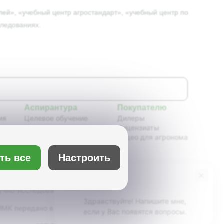
ей», «учебный центр агростандарт», «учебный центр по
следованиях.
Аспирантура
Покупателю
ия
Целевое обучение
Дилеры
Новости аспирантуры
Лицензиаты
ения,
Нормативные документы
Видео для агронома
Портфолио аспирантов
Расписание
ть все
Настроить
ия
Учебно-методическое
обеспечение
×
Бот Max
х
Учебные планы
учно-исследовательский институт масличных
Здравствуйте! Напишите мне,
К передано в ведение Минсельхоза России,
если у Вас появятся вопросы.