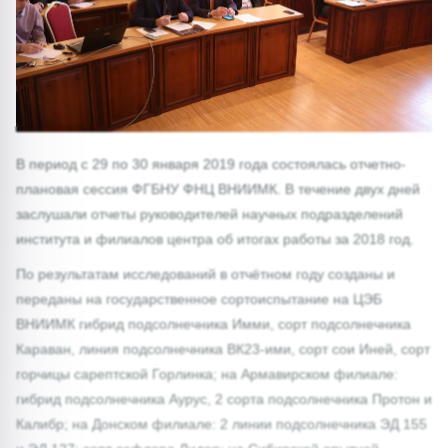
В период с 29 по 30 января 2019 года состоялась отчетно-
плановая сессия ФГБНУ ФНЦ ВНИИМК. В течение двух дней
заслушали отчеты руководителей научных подразделений
института и филиалов центра об итогах работы за 2018 год.
По результатам исследований в отчётном году созданы и
переданы на государственное сортоиспытание на ЦЭБ
ВНИИМК гибрид подсолнечника Имми, сорт подсолнечника
Караван, линия подсолнечника ВК23-ими, сорт сои Иней, сорт
горчицы сарептской Горлинка; на Армавирском филиале:
гибрид подсолнечника Аурус, 2 сорта подсолнечника Протон и
Калибр; на Донском филиале: 2 линии подсолнечника ЭД 155