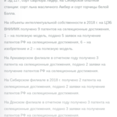
и ЭД 127; сорт сафлора Лидер; на Сибирской опытной
станции: сорт льна масличного Амбер и сорт горчицы белой
Бэлла.
На объекты интеллектуальной собственности в 2018 г. на ЦЭБ
ВНИИМК получено 9 патентов на селекционные достижения,
1 – на полезную модель, подано 5 заявок на получение
патентов РФ на селекционные достижения, 6 – на
изобретение и 2 – на полезную модель.
На Армавирском филиале в отчетном году получено 3
патента на селекционные достижения, подано 2 заявки на
получение патентов РФ на селекционные достижения.
На Сибирском филиале в 2018 г. получено 2 патента на
селекционные достижения, подано 2 заявки на получение
патентов РФ на селекционные достижения.
На Донском филиале в отчетном году получено 3 патента на
селекционные достижения, подано 3 заявки на получение
патентов РФ на селекционные достижения.