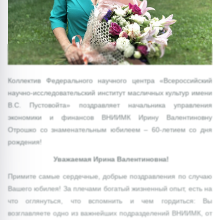
Коллектив Федерального научного центра «Всероссийский
научно-исследовательский институт масличных культур имени
В.С. Пустовойта» поздравляет начальника управления
экономики и финансов ВНИИМК Ирину Валентиновну
Отрошко со знаменательным юбилеем – 60-летием со дня
рождения!
Уважаемая Ирина Валентиновна!
Примите самые сердечные, добрые поздравления по случаю
Вашего юбилея! За плечами богатый жизненный опыт, есть на
что оглянуться, что вспомнить и чем гордиться: Вы
возглавляете одно из важнейших подразделений ВНИИМК, от