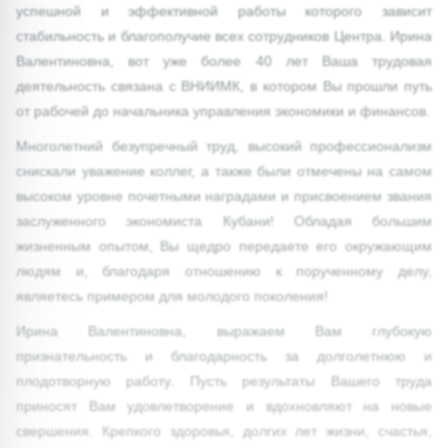
успешной и эффективной работы которого зависит
стабильность и благополучие всех сотрудников Центра. Ирина
Валентиновна, вот уже более 40 лет Ваша трудовая
деятельность связана с ВНИИМК, в котором Вы прошли путь
от рабочей до начальника управления экономики и финансов.
Многолетний безупречный труд, высокий профессионализм
снискали уважение коллег, а также были отмечены на самом
высоком уровне почетными наградами и присвоением звания
заслуженного экономиста Кубани! Обладая большим
жизненным опытом, Вы щедро передаете его окружающим
людям и, благодаря отношению к порученному делу,
являетесь примером для молодого поколения!
Ирина Валентиновна, выражаем Вам глубокую
признательность и благодарность за долголетнюю и
плодотворную работу. Пусть результаты Вашего труда
приносят Вам удовлетворение и вдохновляют на новые
свершения. Крепкого здоровья, долгих лет жизни, счастья,