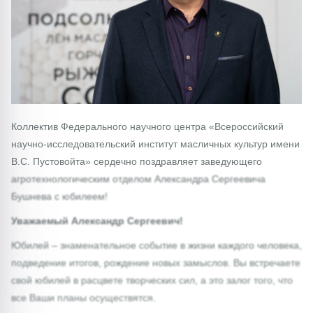
Коллектив Федерального научного центра «Всероссийский
научно-исследовательский институт масличных культур имени
В.С. Пустовойта» сердечно поздравляет заведующего
агротехнологическим отделом Александра Сергеевича
Бушнева с юбилеем!
Уважаемый Александр Сергеевич!
Юбилей – знаменательное событие в жизни каждого человека,
подведение итогов, рождение новых замыслов. Вы встречаете
свой юбилей в расцвете творческих сил, а это залог того, что
все Ваши планы осуществятся.