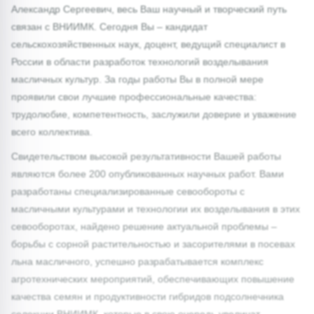
Александр Сергеевич, весь Ваш научный и творческий путь
связан с ВНИИМК. Сегодня Вы – кандидат
сельскохозяйственных наук, доцент, ведущий специалист в
России в области разработок технологий возделывания
масличных культур. За годы работы Вы в полной мере
проявили свои лучшие профессиональные качества:
трудолюбие, компетентность, заслужили доверие и уважение
всего коллектива.
Свидетельством высокой результативности Вашей работы
являются более 200 опубликованных научных работ. Вами
разработаны специализированные севообороты с
масличными культурами и технологии их возделывания в этих
севооборотах, найдено решение актуальной проблемы –
борьбы с сорной растительностью и засорителями в посевах
льна масличного, успешно разрабатывается комплекс
агротехнических мероприятий, обеспечивающих повышение
качества семян и продуктивности гибридов подсолнечника
селекции ВНИИМК, которые в свою очередь увеличат