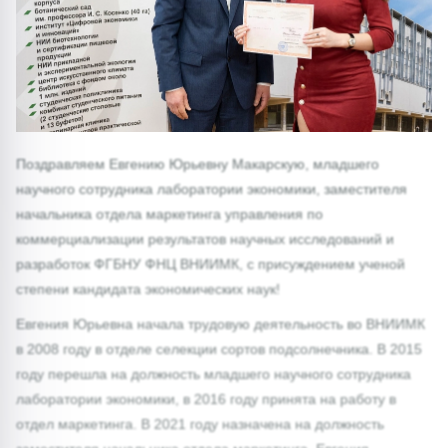
Поздравляем Евгению Юрьевну Макарскую, младшего
научного сотрудника лаборатории экономики, заместителя
начальника отдела маркетинга управления по
коммерциализации результатов научных исследований и
разработок ФГБНУ ФНЦ ВНИИМК, с присуждением ученой
степени кандидата экономических наук!
Евгения Юрьевна начала трудовую деятельность во ВНИИМК
в 2008 году в отделе селекции сортов подсолнечника. В 2015
году перешла на должность младшего научного сотрудника
лаборатории экономики, в 2016 году ­принята на работу в
отдел маркетинга. В 2021 году назначена на должность