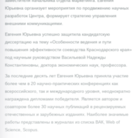
заместителя начальника отдела маркетинга. Евгения
Юрьевна организует мероприятия по продвижению научных
разработок Центра, формирует стратегию управления
внешними коммуникациями.
Евгения Юрьевна успешно защитила кандидатскую
диссертацию на тему «Особенности ведения и пути
повышения эффективности соеводства Краснодарского края»
под научным руководством Васильевой Надежды
Константиновны, доктора экономических наук, профессора.
За последние десять лет Евгения Юрьевна приняла участие
более чем в 20 научно-практических конференциях как
всероссийского, так и международного уровня, неоднократно
награждена дипломами победителя. Является автором и
соавтором более 30 научных публикаций в рецензируемых
отечественных и зарубежных изданиях. Наиболее значимые
работы представлены в журналах из списка ВАК, Web of
Science, Scopus.