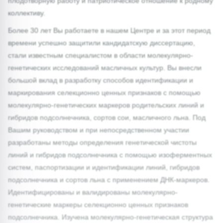
плодотворную работу и патриотическое отношение к родному
коллективу.
Более 30 лет Вы работаете в нашем Центре и за этот период
времени успешно защитили кандидатскую диссертацию,
стали известным специалистом в области молекулярно-
генетических исследований масличных культур. Вы внесли
большой вклад в разработку способов идентификации и
маркирования селекционно ценных признаков с помощью
молекулярно-генетических маркеров родительских линий и
гибридов подсолнечника, сортов сои, масличного льна. Под
Вашим руководством и при непосредственном участии
разработаны методы определения генетической чистоты
линий и гибридов подсолнечника с помощью изоферментных
систем, паспортизации и идентификации линий, гибридов
подсолнечника и сортов льна с применением ДНК-маркеров.
Идентифицированы и валидированы молекулярно-
генетические маркеры селекционно ценных признаков
подсолнечника. Изучена молекулярно-генетическая структура