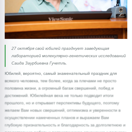
27 октября свой юбилей празднует заведующая
лабораторией молекулярно-генетических исследований
Саида Заурбиевна Гучетль.
Юбилей, вероятно, самый знаменательный праздник для
всякого человека, тем более, когда за плечами не просто
половина жизни, а огромный багаж свершений, побед и
достижений. Юбилейная веха не только подводит итоги
прошлого, но и открывает перспективы будущего, поэтому
желаем Вам новых свершений, оптимизма и уверенности в
осуществлении намеченных планов и выражаем Вам
глубокую признательность и благодарность за долголетнюю и