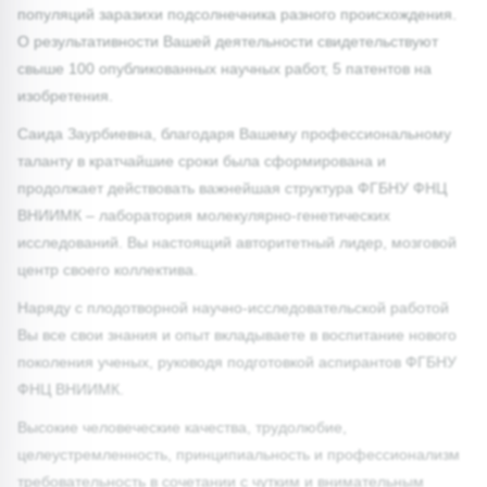
популяций заразихи подсолнечника разного происхождения.
О результативности Вашей деятельности свидетельствуют
свыше 100 опубликованных научных работ, 5 патентов на
изобретения.
Саида Заурбиевна, благодаря Вашему профессиональному
таланту в кратчайшие сроки была сформирована и
продолжает действовать важнейшая структура ФГБНУ ФНЦ
ВНИИМК – лаборатория молекулярно-генетических
исследований. Вы настоящий авторитетный лидер, мозговой
центр своего коллектива.
Наряду с плодотворной научно-исследовательской работой
Вы все свои знания и опыт вкладываете в воспитание нового
поколения ученых, руководя подготовкой аспирантов ФГБНУ
ФНЦ ВНИИМК.
Высокие человеческие качества, трудолюбие,
целеустремленность, принципиальность и профессионализм
требовательность в сочетании с чутким и внимательным