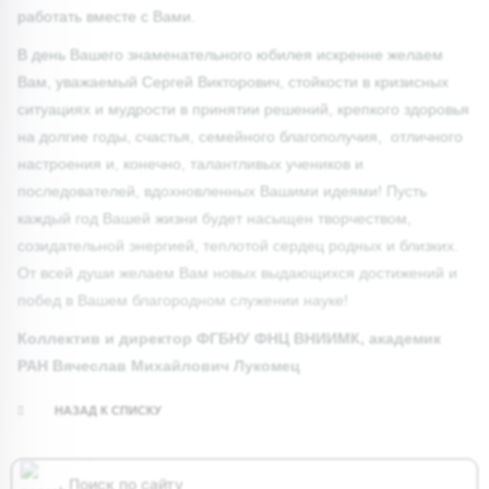
работать вместе с Вами.
В день Вашего знаменательного юбилея искренне желаем
Вам, уважаемый Сергей Викторович, стойкости в кризисных
ситуациях и мудрости в принятии решений, крепкого здоровья
на долгие годы, счастья, семейного благополучия, отличного
настроения и, конечно, талантливых учеников и
последователей, вдохновленных Вашими идеями! Пусть
каждый год Вашей жизни будет насыщен творчеством,
созидательной энергией, теплотой сердец родных и близких.
От всей души желаем Вам новых выдающихся достижений и
побед в Вашем благородном служении науке!
Коллектив и директор ФГБНУ ФНЦ ВНИИМК, академик
РАН Вячеслав Михайлович Лукомец
НАЗАД К СПИСКУ