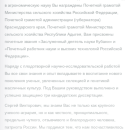
в агрономическую науку Вы награждены Почетной грамотой
Министерства сельского хозяйства Российской Федерации,
Почетной грамотой администрации (губернатора)
Краснодарского края, Почетной грамотой Министерства
сельского хозяйства Республики Адыгея, Вам присвоены
почетные звания «Заслуженный деятель науки Кубани» и
«Почетный работник науки и высоких технологий Российской
Федерации».
Наряду с плодотворной научно-исследовательской работой
Вы все свои знания и опыт вкладываете в воспитание нового
поколения ученых, увлеченных селекцией и генетикой
масличных культур. Под Вашим руководством выполнено и
успешно защищено три кандидатских диссертации.
Сергей Викторович, мы знаем Вас не только как крупного
ученого-агрария, но и как честного, принципиального,
предельно чуткого, отзывчивого и благородного человека,
патриота России. Мы гордимся тем, что нам посчастливилось