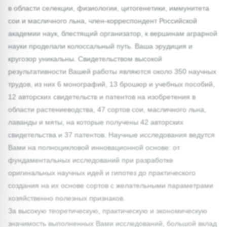
в области селекции, физиологии, цитогенетики, иммунитета
сои и масличного льна, член-корреспондент Российской
академии наук, блестящий организатор, к вершинам аграрной
науки проделали колоссальный путь. Ваша эрудиция и
кругозор уникальны. Свидетельством высокой
результативности Вашей работы являются около 350 научных
трудов, из них 6 монографий, 13 брошюр и учебных пособий,
12 авторских свидетельств и патентов на изобретения в
области растениеводства, 47 сортов сои, масличного льна,
лаванды и мяты, на которые получены 42 авторских
свидетельства и 37 патентов. Научные исследования ведутся
Вами на полноцикловой инновационной основе: от
фундаментальных исследований при разработке
оригинальных научных идей и гипотез до практического
создания на их основе сортов с желательными параметрами
хозяйственно полезных признаков.
За высокую теоретическую, практическую и экономическую
значимость выполненных Вами исследований, большой вклад