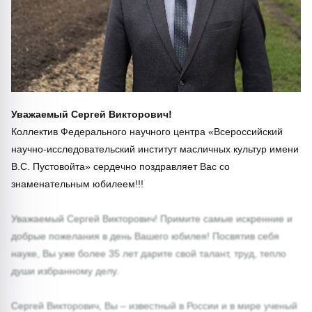
Уважаемый Сергей Викторович!
Коллектив Федерального научного центра «Всероссийский
научно-исследовательский институт масличных культур имени
В.С. Пустовойта» сердечно поздравляет Вас со
знаменательным юбилеем!!!
Уважаемый Сергей Викторович! Примите самые искренние и
добрые пожелания в день Вашего юбилея! Посвятив себя
науке, Вы уже более 35 лет дарите свой талант, труд, тепло
души избранному делу.
Сергей Викторович, Вы – известный в России и в мире ученый