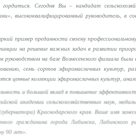
гордиться. Сегодня Вы – кандидат сельскохозяй
ани», высококвалифицированный руководитель, в с
кий пример преданности своему профессиональному 
танции на решение важных задач в развитии приори
 руководством на базе Вознесенского филиала были 
зованию, семь сортов эфиромасличных культур, р
тся ценные коллекции эфиромасличных культур, анал
ность и большой вклад в повышение эффективности 
ской академии сельскохозяйственных наук, медаль
убернатора) Краснодарского края. Ваше имя занесе
ного гражданина города Лабинска, Лабинского рай
у 90 лет».