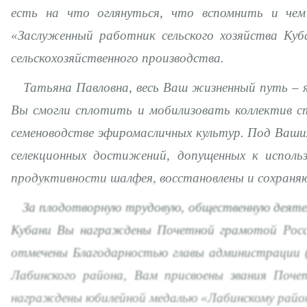
есть на что оглянуться, что вспомнить и чем 
«Заслуженный работник сельского хозяйства Куб
сельскохозяйственного производства.
Татьяна Павловна, весь Ваш жизненный путь – яр
Вы смогли сплотить и мобилизовать коллектив с
семеноводстве эфиромасличных культур. Под Вашим
селекционных достижений, допущенных к исполь
продуктивности шалфея, восстановлены и сохраняю
За плодотворную трудовую, общественную деятель
Кубани Вы награждены Почетной грамотой Россий
отмечены Благодарностью главы администрации (г
Лабинского района, Вам присвоены звания Почет
награждены юбилейной медалью «Лабинскому район