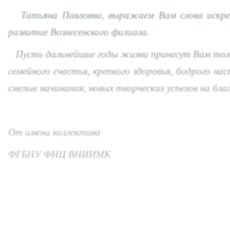
Татьяна Павловна, выражаем Вам слова искренн
развитие Вознесенского филиала.
Пусть дальнейшие годы жизни принесут Вам тольк
семейного счастья, крепкого здоровья, бодрого н
смелые начинания, новых творческих успехов на бла
От имени коллектива
ФГБНУ ФНЦ ВНИИМК