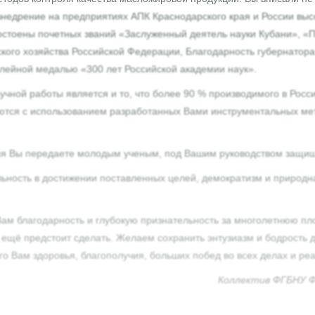
 внедрение на предприятиях АПК Краснодарского края и России в
остоены почетных званий «Заслуженный деятель науки Кубани», «П
ого хозяйства Российской Федерации, Благодарность губернатора
лейной медалью «300 лет Российской академии наук».
чной работы является и то, что более 90 % производимого в Росс
уются с использованием разработанных Вами инструментальных ме
ния Вы передаете молодым ученым, под Вашим руководством защищ
ьность в достижении поставленных целей, демократизм и природна
ам благодарность и глубокую признательность за многолетнюю пл
ещё предстоит сделать. Желаем сохранить энтузиазм и бодрость ду
го Вам здоровья, благополучия, больших побед во всех делах и ре
Коллектив ФГБНУ Ф