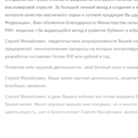
масложировой отрасли. За большой личный вклад в создание и
контроля качества масличного сырья и готовой продукции Вы уд
Федерации», Вам объявлена Благодарность Министерства сельск
РАН, медалью «За выдающийся вклад в развитие Кубани» и юби
Сергей Михайлович, свидетельством результативности Вашей нау
предприятий, технологические процессы на которых контролир
разработок составляет более 500 млн рублей в год.
Посвятив себя научной деятельности, свой богатый опыт и зна
Сергей Михайлович, Ваша яркая научная деятельность, решител
всеобщее уважение.
Сергей Михайлович, в день Вашего юбилея мы хотим выразить В
Вашей жизни. Много научных вершин уже покорено, но и многое 
царить радость, уют и благополучие! Сергей Михайлович, крепко