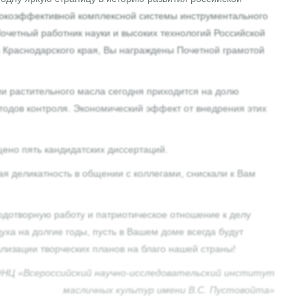
ысокоэффективной комплексной системы инструментального
очетный работник науки и высоких технологий Российской
 Краснодарского края, Вы награждены Почетной грамотой
ии растительного масла сегодня приходится на долю
тодов контроля. Экономический эффект от внедрения этих
ено пять кандидатских диссертаций.
я деликатность в общении с коллегами, снискали к Вам
одотворную работу и патриотическое отношение к делу
ха на долгие годы, пусть в Вашем доме всегда будут
ализации творческих планов на благо нашей страны!
НЦ «Всероссийский научно-исследовательский институт
масличных культур имени В.С. Пустовойта»