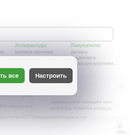
Аспирантура
Покупателю
ия
Целевое обучение
Дилеры
Новости аспирантуры
Лицензиаты
ения,
Нормативные документы
Видео для агронома
Портфолио аспирантов
Расписание
ть все
Настроить
ия
Учебно-методическое
обеспечение
×
Бот Max
х
Учебные планы
учно-исследовательский институт масличных
Здравствуйте! Напишите мне,
К передано в ведение Минсельхоза России,
если у Вас появятся вопросы.
ми статьи 437 Гражданского кодекса РФ.