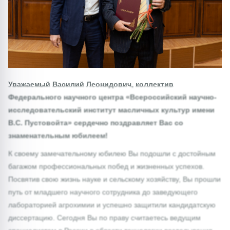
Уважаемый Василий Леонидович, коллектив
Федерального научного центра «Всероссийский научно-
исследовательский институт масличных культур имени
В.С. Пустовойта» сердечно поздравляет Вас со
знаменательным юбилеем!
К своему замечательному юбилею Вы подошли с достойным
багажом профессиональных побед и жизненных успехов.
Посвятив свою жизнь науке и сельскому хозяйству, Вы прошли
путь от младшего научного сотрудника до заведующего
лабораторией агрохимии и успешно защитили кандидатскую
диссертацию. Сегодня Вы по праву считаетесь ведущим