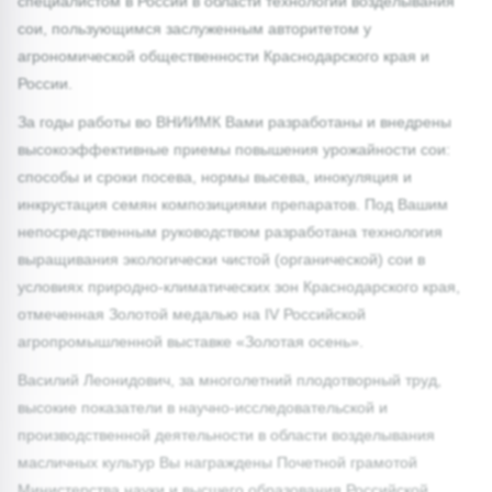
специалистом в России в области технологии возделывания
сои, пользующимся заслуженным авторитетом у
агрономической общественности Краснодарского края и
России.
За годы работы во ВНИИМК Вами разработаны и внедрены
высокоэффективные приемы повышения урожайности сои:
способы и сроки посева, нормы высева, инокуляция и
инкрустация семян композициями препаратов. Под Вашим
непосредственным руководством разработана технология
выращивания экологически чистой (органической) сои в
условиях природно-климатических зон Краснодарского края,
отмеченная Золотой медалью на IV Российской
агропромышленной выставке «Золотая осень».
Василий Леонидович, за многолетний плодотворный труд,
высокие показатели в научно-исследовательской и
производственной деятельности в области возделывания
масличных культур Вы награждены Почетной грамотой
Министерства науки и высшего образования Российской