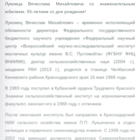
Лукомца Вячеслава Михайловича со знаменательным
юбилеем- 55-летием со дня рождения!
Лукомец Вячеслав Михайлович – временно исполняющий
обязанности директора Федерального государственного
бюджетного научного учреждения «Федеральный научный
центр «Всероссийский научно-исследовательский институт
масличных культур имени В.С. Пустовойта» (ФГБНУ ФНЦ
ВНИИМК), доктор сельскохозяйственных наук (2004 г.),
академик РАН (2013 г.), родился в станице Челбасской
Каневского района Краснодарского края 16 мая 1966 года.
В 1983 году поступил в Кубанский ордена Трудового Красного
Знамени сельскохозяйственный институт на агрономический
факультет, окончил его в 1988 году с отличием.
После окончания института был направлен в Краснодарский
НИИ сельского хозяйства имени П.П. Лукьяненко в отдел
селекции и первичного семеноводства ячменя. С 1998 года по
2002 год замещал должность директора Северокубанской