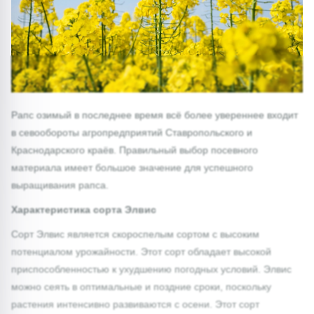
Рапс озимый​ в последнее время всё более увереннее входит
в севообороты агропредприятий Ставропольского и
Краснодарского краёв. Правильный выбор посевного
материала имеет большое значение для успешного
выращивания рапса.
Характеристика сорта Элвис
Сорт Элвис является скороспелым сортом с высоким
потенциалом урожайности. Этот сорт обладает высокой
приспособленностью к ухудшению погодных условий. Элвис
можно сеять в оптимальные и поздние сроки, поскольку
растения интенсивно развиваются с осени. Этот сорт