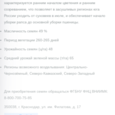
характеризуется ранним началом цветения и ранним
созреванием, что позволяет в засушливых регионах юга
России​ уходить от суховеев в июле, и обеспечивает начало
уборки рапса до основной уборки пшеницы.
Масличность семян 49 %
Период вегетации 260-265 дней
Урожайность семян (ц/га) 48
Средний урожай зеленой массы (т/га) 65
Регионы возможного возделывания: Центрально-
Чернозёмный, Северо-Кавказский, Северо-Западный
Для приобретения семян обращаться ФГБНУ ФНЦ ВНИИМК:
8-800-700-75-85
350038, г. Краснодар, ул. им. Филатова, д. 17