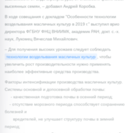
высеянных семян, – добавил Андрей Коробка.
В ходе совещания с докладом "Особенности технологии
возделывания масличных культур в 2019 г." выступил врио
директора ФГБНУ ФНЦ ВНИИМК, академик РАН, докт. с.-х.
наук, Лукомец Вячеслав Михайлович.
– Для получения высоких урожаев следует соблюдать
технологии возделывания масличных культур
, чтобы
увеличить рост производительности нужно применять
наиболее эффективные средства производства.
Факторы интенсификации производства масличных культур.
Системы основной и допосевной обработки почвы:
- качественная подготовка почвы в осенний период;
- отсутствие морозного периода способствует сохранению
болезней и
вредителей, не улучшает структуру почвы в зимний
период;