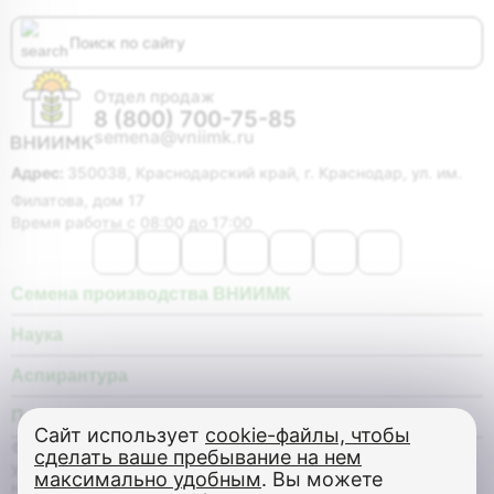
Отдел продаж
8 (800) 700-75-85
semena@vniimk.ru
Адрес:
350038, Краснодарский край, г. Краснодар, ул. им.
Филатова, дом 17
Время работы с 08:00 до 17:00
Семена производства ВНИИМК
Наука
Аспирантура
Покупателю
Сайт использует
cookie-файлы, чтобы
© Федеральное государственное бюджетное научное
сделать ваше пребывание на нем
учреждение «Федеральный научный центр «Всероссийский
максимально удобным
. Вы можете
научно-исследовательский институт масличных культур