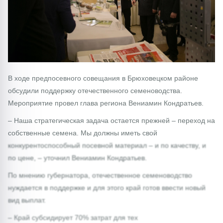
В ходе предпосевного совещания в Брюховецком районе
обсудили поддержку отечественного семеноводства.
Мероприятие провел глава региона Вениамин Кондратьев.
– Наша стратегическая задача остается прежней – переход на
собственные семена. Мы должны иметь свой
конкурентоспособный посевной материал – и по качеству, и
по цене, – уточнил Вениамин Кондратьев.
По мнению губернатора, отечественное семеноводство
нуждается в поддержке и для этого край готов ввести новый
вид выплат.
– Край субсидирует 70% затрат для тех