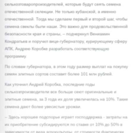
сельхозтоваропроизодителей, которые будут сеять семена
отечественной селекции. Не только кубанской, а именно
отечественной. Тогда мы сделаем первый и второй шаг, чтобы
семена свеклы были наши. Это важно для продовольственной
безопасности края и страны, – подчеркнул Вениамин
Кондратьев и поручил вице-губернатору, курирующему сферу
АПК, Андрею Коробке разработать соответствующую
программу.
По словам губернатора, в этом году размер выплат на покупку
семян элитных сортов составит более 101 млн рублей.
Как уточнил Андрей Коробка, последние годы
сельхозпроизводители все больше сеют оригинальные и
элитные семена, за 3 года их доля увеличилась на 10%. Такие
семена дают более увесистые урожаи.
– Здесь хорошее подспорье играет господдержка - затраты на
их приобретение субсидируются по ставке от 10% до 50% в
зависимости от вида агрокультуры, от стоимости фактически