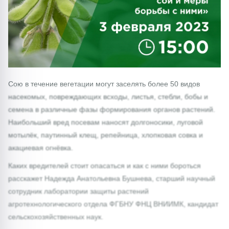
Сою в течение вегетации могут заселять более 50 видов
насекомых, повреждающих всходы, листья, стебли, бобы и
семена в различные фазы формирования органов растений.
Наибольший вред посевам наносят долгоносики, луговой
мотылёк, паутинный клещ, репейница, хлопковая совка и
акациевая огнёвка.
Каких вредителей стоит опасаться и как с ними бороться
расскажет Надежда Анатольевна Бушнева, старший научный
сотрудник лаборатории защиты растений
агротехнологического отдела ФГБНУ ФНЦ ВНИИМК, кандидат
сельскохозяйственных наук.