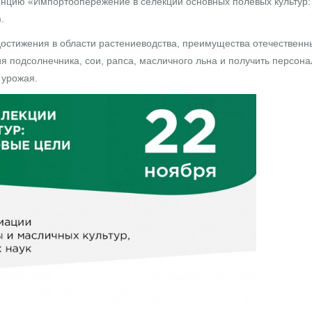
нцию «Импортоопережение в селекции основных полевых культур: г
.
остижения в области растениеводства, преимущества отечественны
 подсолнечника, сои, рапса, масличного льна и получить персон
 урожая.