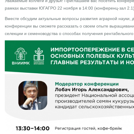
Уважаемые коллеги и друзья! Приглашаем вас посетить конфере
рамках выставки ЮГАГРО 22 ноября в 14:00 (конференц-зал 2.1)
Вместе обсудим актуальные вопросы развития аграрной науки, д
конференции вы сможете рассказать о своем опыте выращивания
селекции и семеноводства о способах получения рентабельного