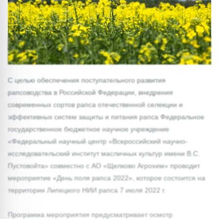
С целью обеспечения поступательного развития
рапсоводства в Российской Федерации, внедрения
современных сортов рапса отечественной селекции и
эффективных систем защиты и питания рапса Федеральное
государственное бюджетное научное учреждение
«Федеральный научный центр «Всероссийский научно-
исследовательский институт масличных культур имени В.С.
Пустовойта» совместно с АО «Щелково Агрохим» проводит
мероприятие «День поля рапса 2022», которое состоится на
территории Липецкого НИИ рапса 7 июля 2022 г.
Программа мероприятия предусматривает осмотр