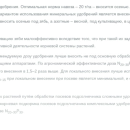
удобрения. Оптимальная норма навоза – 20 т/га – вносится осень
ариантом использования минеральных удобрений является внесени
носить осенью под зябь, а азотные – весной, под культивацию, в
вацию зяби малоэффективно вследствие того, что при такой их з
тивной деятельности корневой системы растений.
ндуемую дозу удобрения лучше вносить не под основную обработ
ющими аппаратами. По агрономической эффективности доза N
20–30
о внесения в 1,5–2 раза выше. Для локального внесения лучше исп
при локальном внесении при посеве является минимальной, и 
0–15
х растений путём обработки посевов подсолнечника сложными уд
 Некорневая подкормка посевов подсолнечника комплексными удоб
ве N
P
.
20–30
30