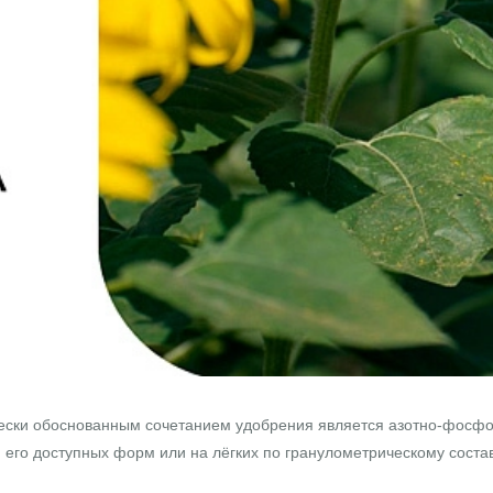
ски обоснованным сочетанием удобрения является азотно-фосфорн
и его доступных форм или на лёгких по гранулометрическому сост