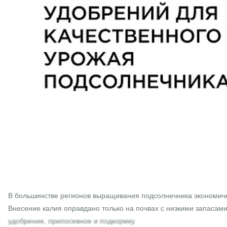
В большинстве регионов выращивания подсолнечника экономиче
Внесение калия оправдано только на почвах с низкими запасам
удобрение, припосевное и подкормку.