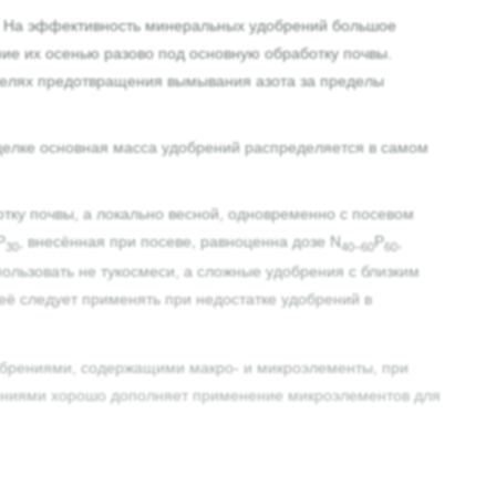
ю. На эффективность минеральных удобрений большое
е их осенью разово под основную обработку почвы.
 целях предотвращения вымывания азота за пределы
аделке основная масса удобрений распределяется в самом
ку почвы, а локально весной, одновременно с посевом
P
, внесённая при посеве, равноценна дозе N
P
,
30
40–60
60
ользовать не тукосмеси, а сложные удобрения с близким
её следует применять при недостатке удобрений в
обрениями, содержащими макро- и микроэлементы, при
рениями хорошо дополняет применение микроэлементов для