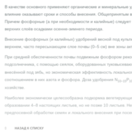
В качестве основного применяют органические и минеральные 
влияние оказывают сроки и способы внесения. Общепринятым в
Причем фосфорные (а при необходимости и калийные) следует в
верхних слоёв осадками осенне-зимнего периода.
Внесение фосфорных (и калийных) удобрений весной под культи
верхнем, часто пересыхающем слое почвы (0–5 см) вне зоны ак
При средней обеспеченности почвы подвижным фосфором рекоме
подсолнечника, с помощью сеялок, оборудованных туковысева
внесённой под зябь, но экономическая эффективность локальног
соотношением в них азота и фосфора. Доза удобрения N
P
10–15
1
хозяйстве.
Наиболее экономически целесообразна подкормка вегетирующи
образовании 4–8 настоящих листьев, но не позже 10 листьев.
предпосевной обработки семян и локального внесения при посе
НАЗАД К СПИСКУ