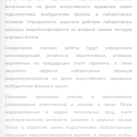
антагонистов, на фоне искусственного заражения семян
подсолнечника возбудителем фомоза в лабораторных
условиях. Определяется защитное действие лабораторных
образцов микробиопрепаратов во влажной камере методом
агаровых блоков.
Следующими этапами работы будут определение
колонизирующей активности перспективных штаммов,
выделенных на предыдущем этапе скрининга, а также
защитного эффекта лабораторных образцов
микробиопрепаратов на фоне искусственного заражения
возбудителем фомоза в грунте.
Школьники принимали участие в приготовлении
(развешивании компонентов) и разливе в чашки Петри
агаризированных и жидких питательных сред, учете
антагонистической активности штаммов в закрытых чашках
Петри, в обработке семян подсолнечника лабораторными
образцами микробиопрепаратов вручную, в закрытых колбах