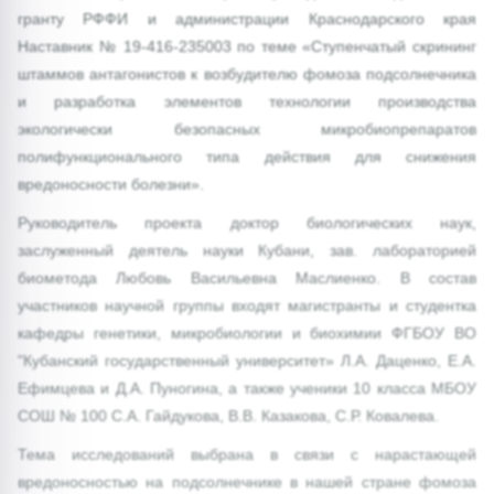
гранту РФФИ и администрации Краснодарского края
Наставник № 19-416-235003 по теме «Ступенчатый скрининг
штаммов антагонистов к возбудителю фомоза подсолнечника
и разработка элементов технологии производства
экологически безопасных микробиопрепаратов
полифункционального типа действия для снижения
вредоносности болезни».
Руководитель проекта доктор биологических наук,
заслуженный деятель науки Кубани, зав. лабораторией
биометода Любовь Васильевна Маслиенко. В состав
участников научной группы входят магистранты и студентка
кафедры генетики, микробиологии и биохимии ФГБОУ ВО
"Кубанский государственный университет» Л.А. Даценко, Е.А.
Ефимцева и Д.А. Пуногина, а также ученики 10 класса МБОУ
СОШ № 100 С.А. Гайдукова, В.В. Казакова, С.Р. Ковалева.
Тема исследований выбрана в связи с нарастающей
вредоносностью на подсолнечнике в нашей стране фомоза