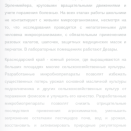
Эрленмейера, круговыми вращательными движениями и
учете поражения болезнью. На всех этапах работы школьники
не контактируют с живыми микроорганизмами, несмотря на
то, что исследования проводятся с непатогенными для
человека микроорганизмами, с обязательным применением
разовых халатов, шапочек, защитных медицинских масок и
перчаток. В лабораторных помещениях работают Дезары.
Краснодарский край - южный регион, где выращиваются на
больших площадях многие сельскохозяйственные культуры.
Разработанные микробиопрепараты позволят избежать
существенных потерь урожая основной масличной культуры
подсолнечника и других сельскохозяйственных культур от
поражения фомозом и улучшить его качество. Разработанные
микробиопрепараты позволят снизить отрицательные
последствия применения агрохимикатов, уменьшить
загрязнение остатками пестицидов почв, вод и урожая,
восстановить и активизировать природные регуляторные