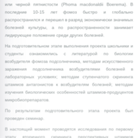
или черной пятнистости (Phoma macdonaldii Boerema). В
последние 10-15 лет фомоз быстро и глобально
распространился и перешел в разряд экономически значимых
болезней культуры, а по распространенности занимает
лидирующее положение среди других болезней.
На подготовительном этапе выполнения проекта школьники и
студенты ознакомились с литературой по биологии
возбудителя фомоза подсолнечника, методам искусственного
заражения подсолнечника возбудителями болезней в
лабораторных условиях; методам ступенчатого скрининга
штаммов антагонистов к возбудителям болезней; методам
изучения биологических особенностей штаммов-продуцентов
микробиопрепаратов.
По результатам подготовительного этапа проекта был
проведен семинар.
В настоящий момент проводятся исследования по первому
этапу вторичного скрининга перспективных штаммов