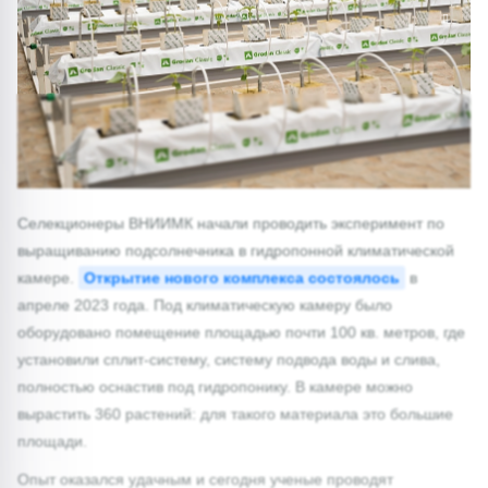
1/0
Селекционеры ВНИИМК начали проводить эксперимент по
выращиванию подсолнечника в гидропонной климатической
камере.
Открытие нового комплекса состоялось
в
апреле 2023 года. Под климатическую камеру было
оборудовано помещение площадью почти 100 кв. метров, где
установили сплит-систему, систему подвода воды и слива,
полностью оснастив под гидропонику. В камере можно
вырастить 360 растений: для такого материала это большие
площади.
Опыт оказался удачным и сегодня ученые проводят