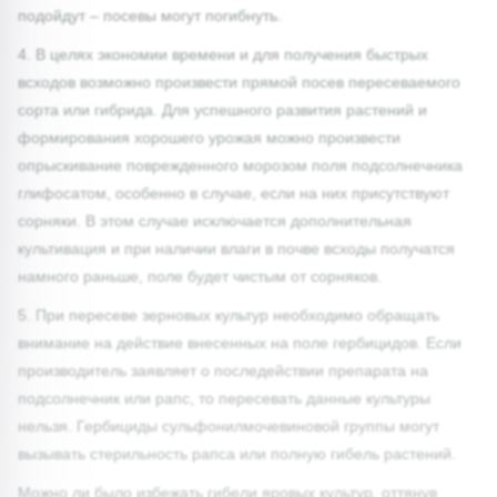
подойдут – посевы могут погибнуть.
4. В целях экономии времени и для получения быстрых
всходов возможно произвести прямой посев пересеваемого
сорта или гибрида. Для успешного развития растений и
формирования хорошего урожая можно произвести
опрыскивание поврежденного морозом поля подсолнечника
глифосатом, особенно в случае, если на них присутствуют
сорняки. В этом случае исключается дополнительная
культивация и при наличии влаги в почве всходы получатся
намного раньше, поле будет чистым от сорняков.
5. При пересеве зерновых культур необходимо обращать
внимание на действие внесенных на поле гербицидов. Если
производитель заявляет о последействии препарата на
подсолнечник или рапс, то пересевать данные культуры
нельзя. Гербициды сульфонилмочевиновой группы могут
вызывать стерильность рапса или полную гибель растений.
Можно ли было избежать гибели яровых культур, оттянув