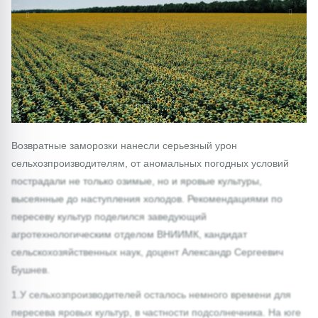
1/0
Возвратные заморозки нанесли серьезный урон
сельхозпроизводителям, от аномальных погодных условий
пострадали не только озимые, но и яровые культуры,
высеянные до наступления холодов. Рекомендациями по
пересеву культур поделился заведующий
агротехнологическим отделом ВНИИМК, кандидат
сельскохозяйственных наук, доцент Александр Сергеевич
Бушнев.
1.У сельхозпроизводителей осталось немного времени для
пересева яровых культур, в частности подсолнечника. На юге