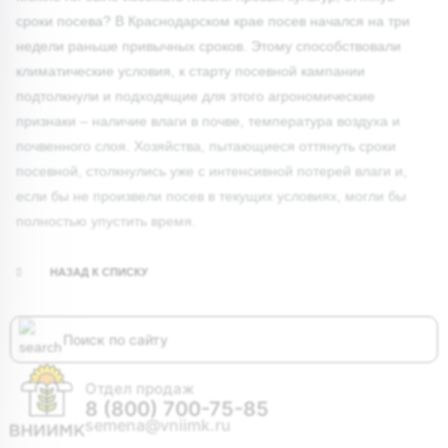
сроки посева? В Краснодарском крае посев начался на три
недели раньше привычных сроков. Этому способствовали
климатические условия, к старту посевной кампании
подтолкнули и подходящие для этого агрономические
признаки – наличие влаги в почве, температура воздуха и
почвенного слоя. Хозяйства, пытающиеся оттянуть сроки
посевной, столкнулись уже с интенсивной потерей влаги и,
если бы не произвели посев в текущих условиях, могли бы
полностью упустить время.
НАЗАД К СПИСКУ
Отдел продаж
8 (800) 700-75-85
semena@vniimk.ru