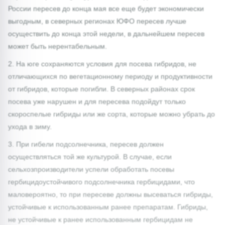
России пересев до конца мая все еще будет экономически
выгодным, в северных регионах ЮФО пересев лучше
осуществить до конца этой недели, в дальнейшем пересев
может быть нерентабельным.
2. На юге сохраняются условия для посева гибридов, не
отличающихся по вегетационному периоду и продуктивности
от гибридов, которые погибли. В северных районах срок
посева уже нарушен и для пересева подойдут только
скороспелые гибриды или же сорта, которые можно убрать до
ухода в зиму.
3. При гибели подсолнечника, пересев должен
осуществляться той же культурой. В случае, если
сельхозпроизводители успели обработать посевы
гербицидоустойчивого подсолнечника гербицидами, что
маловероятно, то при пересеве должны высеваться гибриды,
устойчивые к использованным ранее препаратам. Гибриды,
не устойчивые к ранее использованным гербицидам не