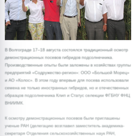
В Волгограде 17–18 августа состоялся традиционный осмотр
демонстрационных посевов гибридов подсолнечника.
Производственные опыты были заложены в хозяйствах группы
предприятий «Содружество-регион»: ООО «Большой Морец»
и АО «Колос». В этом году впервые для посева использовали
семена не только иностранных гибридов, но и отечественных
образцов подсолнечника Клип и Статус селекции ФГБНУ ФНЦ
ВНИИМК.
К осмотру демонстрационных посевов были приглашены
ученые РАН (делегацию возглавил заместитель академика-
секретаря Отделения сельскохозяйственных наук РАН,