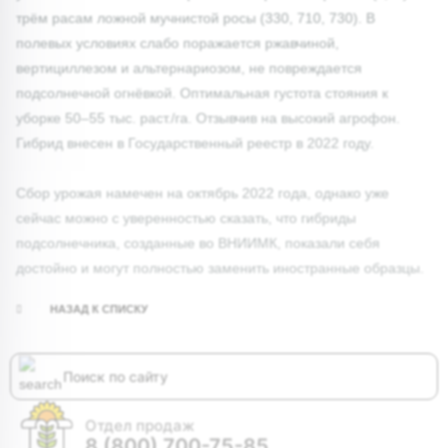
трём расам ложной мучнистой росы (330, 710, 730). В
полевых условиях слабо поражается ржавчиной,
вертициллезом и альтернариозом, не повреждается
подсолнечной огнёвкой. Оптимальная густота стояния к
уборке 50–55 тыс. раст./га. Отзывчив на высокий агрофон.
Гибрид внесен в Государственный реестр в 2022 году.
Сбор урожая намечен на октябрь 2022 года, однако уже
сейчас можно с уверенностью сказать, что гибриды
подсолнечника, созданные во ВНИИМК, показали себя
достойно и могут полностью заменить иностранные образцы.
НАЗАД К СПИСКУ
Отдел продаж
8 (800) 700-75-85