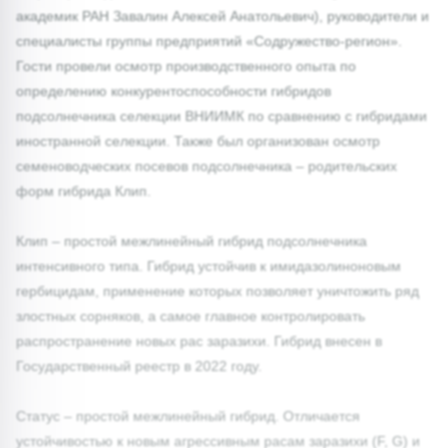
академик РАН Завалин Алексей Анатольевич), руководители и
специалисты группы предприятий «Содружество-регион».
Гости провели осмотр производственного опыта по
определению конкурентоспособности гибридов
подсолнечника селекции ВНИИМК по сравнению с гибридами
иностранной селекции. Также был организован осмотр
семеноводческих посевов подсолнечника – родительских
форм гибрида Клип.
Клип – простой межлинейный гибрид подсолнечника
интенсивного типа. Гибрид устойчив к имидазолиноновым
гербицидам, применение которых позволяет уничтожить ряд
злостных сорняков, а самое главное контролировать
распространение новых рас заразихи. Гибрид внесен в
Государственный реестр в 2022 году.
Статус – простой межлинейный гибрид. Отличается
устойчивостью к новым агрессивным расам заразихи (F, G) и