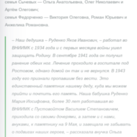
семья Сычевых — Ольга Анатольевна, Олег Николаевич и
Артём Олегович;
семья Федорченко — Виктория Олеговна, Роман Юрьевич и
Анжелика Романовна.
– Наш дедушка – Руденко Яков Иванович, – работал во
ВНИИМК с 1934 года и с первых месяцев войны ушел
защищать Родину. В сентябре 1941 года он получил
ранение обеих ног. Лечение проходило в госпитале под
Ростовом, однако домой он так и не вернулся. В 1943
году его признали пропавшим без вести. Это
единственный памятник нашему деду, куда мы можем
прийти и почтить его память. Наша бабушка Руденко
Мария Иосифовна, более 30 лет работавшая во
ВНИИМК с Пустовойтом Василием Степановичем,
приходила со своими дочерями, а затем и с нами,
внуками, к памятнику на 9 Мая, и завещала не забывать
о подвигах наших героев, – рассказала внучка Ольга