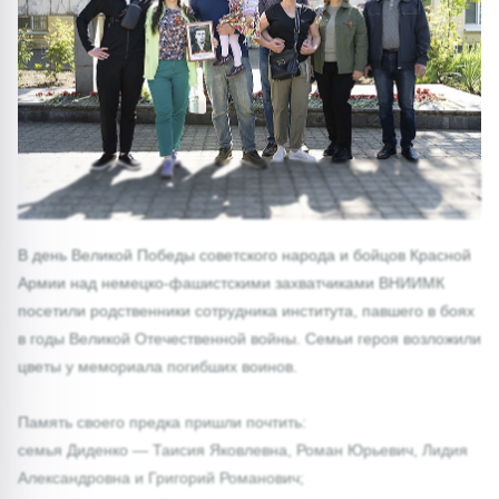
1/0
В день Великой Победы советского народа и бойцов Красной
Армии над немецко-фашистскими захватчиками ВНИИМК
посетили родственники сотрудника института, павшего в боях
в годы Великой Отечественной войны. Семьи героя возложили
цветы у мемориала погибших воинов.
Память своего предка пришли почтить:
семья Диденко — Таисия Яковлевна, Роман Юрьевич, Лидия
Александровна и Григорий Романович;