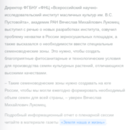
Директор ФГБНУ «ФНЦ «Всероссийский научно-
исследовательский институт масличных культур им. В.С.
Пустовойта», академик РАН Вячеслав Михайлович Лукомец
выступил с речью о новых разработках института, озвучил
проблему нехватки в России зерносушильных площадок, а
также высказался о необходимости ввести специальные
семеноводческие зоны. Это нужно, чтобы создать
благоприятные фитосанитарные и технологические условия
для производства семян культурных растений, отличающихся
высокими качествами.
– Такие семеноводческие зоны нужно создавать на юге
России, чтобы мы могли ежегодно формировать необходимый
объем семян для всей страны, – уверен Вячеслав
Михайлович Лукомец.
Подробный информационный отчет о пленарной сессии
читайте в материале газеты
«Земля наша и жизнь»
.