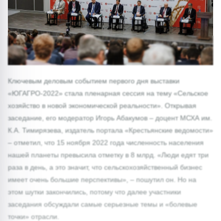
Ключевым деловым событием первого дня выставки
«ЮГАГРО-2022» стала пленарная сессия на тему «Сельское
хозяйство в новой экономической реальности». Открывая
заседание, его модератор Игорь Абакумов – доцент МСХА им.
К.А. Тимирязева, издатель портала «Крестьянские ведомости»
– отметил, что 15 ноября 2022 года численность населения
нашей планеты превысила отметку в 8 млрд. «Люди едят три
раза в день, а это значит, что сельскохозяйственный бизнес
имеет очень большие перспективы», – пошутил он. Но на
этом шутки закончились, потому что далее участники
заседания обсуждали самые серьезные темы и «болевые
точки» отрасли.