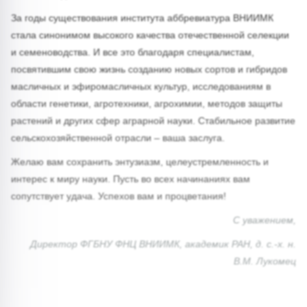
За годы существования института аббревиатура ВНИИМК
стала синонимом высокого качества отечественной селекции
и семеноводства. И все это благодаря специалистам,
посвятившим свою жизнь созданию новых сортов и гибридов
масличных и эфиромасличных культур, исследованиям в
области генетики, агротехники, агрохимии, методов защиты
растений и других сфер аграрной науки. Стабильное развитие
сельскохозяйственной отрасли – ваша заслуга.
Желаю вам сохранить энтузиазм, целеустремленность и
интерес к миру науки. Пусть во всех начинаниях вам
сопутствует удача. Успехов вам и процветания!
С уважением,
Директор ФГБНУ ФНЦ ВНИИМК, академик РАН, д. с.-х. н.
В.М. Лукомец