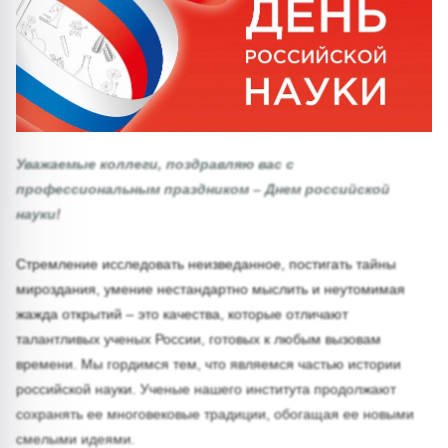
Уважаемые коллеги, поздравляю вас с
профессиональным праздником – Днем российской
науки!
Стремление исследовать неизведанное, постигать тайны
мироздания, умение нестандартно мыслить и неутомимая
жажда открытий – это качества, которые отличают
талантливых ученых России, готовых к любым вызовам
времени. Мы гордимся тем, что являемся частью истории
российской науки. Ученые нашего института продолжают
сохранять ее многовековые традиции, обогащая ее новыми
смелыми идеями.