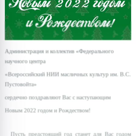
Администрация и коллектив «Федерального
научного центра
«Всероссийский НИИ масличных культур им. В.С.
Пустовойта»
сердечно поздравляют Вас с наступающим
Новым 2022 годом и Рождеством!
Пусть предстоящий год станет для Вас годом