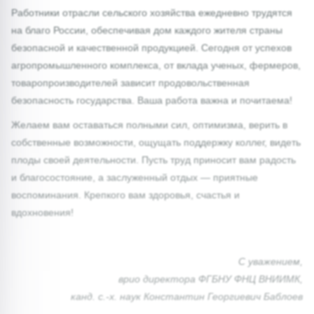
Работники отрасли сельского хозяйства ежедневно трудятся
на благо России, обеспечивая дом каждого жителя страны
безопасной и качественной продукцией. Сегодня от успехов
агропромышленного комплекса, от вклада ученых, фермеров,
товаропроизводителей зависит продовольственная
безопасность государства. Ваша работа важна и почитаема!
Желаем вам оставаться полными сил, оптимизма, верить в
собственные возможности, ощущать поддержку коллег, видеть
плоды своей деятельности. Пусть труд приносит вам радость
и благосостояние, а заслуженный отдых — приятные
воспоминания. Крепкого вам здоровья, счастья и
вдохновения!
С уважением,
врио директора ФГБНУ ФНЦ ВНИИМК,
канд. с.-х. наук Константин Георгиевич Баблоев