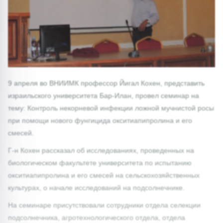
9 апреля во ВНИИМК профессор Йигал Кохен, представить
израильского университета Бар-Илан, провел семинар на
тему: Контроль некорневой инфекции ложной мучнистой росы
при помощи нового фунгицида окситиапипролина и его
смесей.
Г-н Кохен рассказал об исследованиях, проведенных на
биологическом факультете университета по испытанию
окситиапипролина и его смесей на сельскохозяйственных
культурах, о начале исследований на подсолнечнике.
На семинаре присутствовали сотрудники отдела селекции
подсолнечника, агротехнологического отдела, отдела