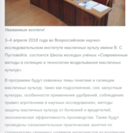
Уважаемые коллеги!
3–4 апреля 2018 года во Всероссийском научно-
исследовательском институте масличных культу имени В. С.
Пустовойта состоится Школа молодых учёных «Современные
методы в селекции и технологии возделывания масличных
культур».
В программе будут охвачены темы генетики и селекции
масличных культур, таких как подсолнечник, соя, капустные
культуры, особенности применения удобрений, соблюдение
правил агротехники в научных исследованиях, методы
защиты масличных культур от болезней и вредителей,
экономическая эффективность производства. Также будут
проведены ознакомительные практические занятия по
ступенчатому скринингу штаммов антагонистов из коллекции