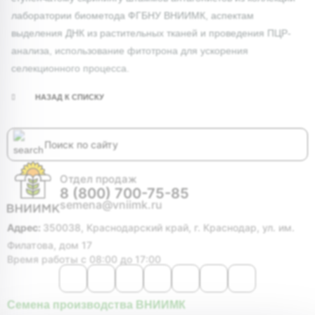
лаборатории биометода ФГБНУ ВНИИМК, аспектам
выделения ДНК из растительных тканей и проведения ПЦР-
анализа, использование фитотрона для ускорения
селекционного процесса.
НАЗАД К СПИСКУ
Отдел продаж
8 (800) 700-75-85
semena@vniimk.ru
Адрес:
350038, Краснодарский край, г. Краснодар, ул. им.
Филатова, дом 17
Время работы с 08:00 до 17:00
Семена производства ВНИИМК