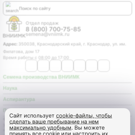
Отдел продаж
8 (800) 700-75-85
semena@vniimk.ru
Адрес:
350038, Краснодарский край, г. Краснодар, ул. им.
Филатова, дом 17
Время работы с 08:00 до 17:00
Семена производства ВНИИМК
Наука
Аспирантура
Покупателю
Сайт использует
cookie-файлы, чтобы
© Федеральное государственное бюджетное научное
сделать ваше пребывание на нем
учреждение «Федеральный научный центр «Всероссийский
максимально удобным
. Вы можете
научно-исследовательский институт масличных культур
принять все cookie или настроить их.