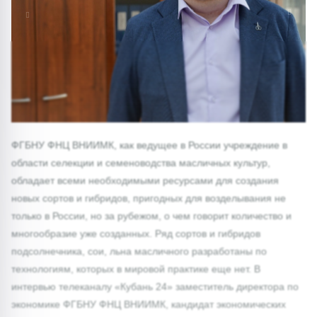
1/0
ФГБНУ ФНЦ ВНИИМК, как ведущее в России учреждение в
области селекции и семеноводства масличных культур,
обладает всеми необходимыми ресурсами для создания
новых сортов и гибридов, пригодных для возделывания не
только в России, но за рубежом, о чем говорит количество и
многообразие уже созданных. Ряд сортов и гибридов
подсолнечника, сои, льна масличного разработаны по
технологиям, которых в мировой практике еще нет. В
интервью телеканалу «Кубань 24» заместитель директора по
экономике ФГБНУ ФНЦ ВНИИМК, кандидат экономических