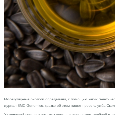
Молекулярные биологи определили, с помощью каких генетичес
журнал BMC Genomics, кратко об этом пишет пресс-служба Сколк
Химический состав и питательность плодов, семян, клубней и лис