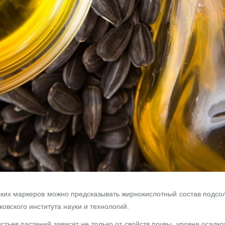
ких маркеров можно предсказывать жирнокислотный состав подсол
овского института науки и технологий.
тьев растений зависит не только от свойств почвы, уровня осадков