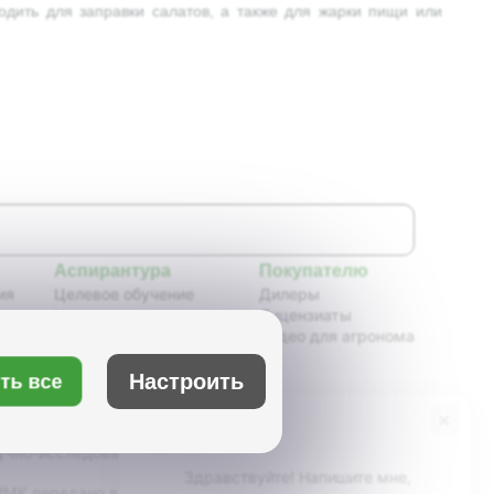
одить для заправки салатов, а также для жарки пищи или
Аспирантура
Покупателю
ия
Целевое обучение
Дилеры
Новости аспирантуры
Лицензиаты
ения,
Нормативные документы
Видео для агронома
Портфолио аспирантов
Расписание
Настроить
ть все
ия
Учебно-методическое
обеспечение
×
Бот Max
х
Учебные планы
учно-исследовательский институт масличных
Здравствуйте! Напишите мне,
К передано в ведение Минсельхоза России,