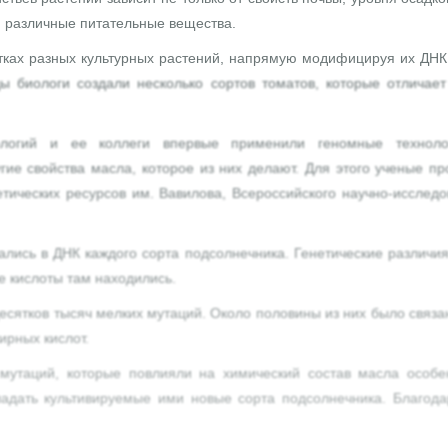
и различные питательные вещества.
тках разных культурных растений, напрямую модифицируя их ДНК 
ы биологи создали несколько сортов томатов, которые отличае
нологий и ее коллеги впервые применили геномные технол
гие свойства масла, которое из них делают. Для этого ученые 
етических ресурсов им. Вавилова, Всероссийского научно-исследо
ались в ДНК каждого сорта подсолнечника. Генетические различи
ые кислоты там находились.
десятков тысяч мелких мутаций. Около половины из них было связ
ирных кислот.
мутаций, которые повлияли на химический состав масла особен
бладать культивируемые ими новые сорта подсолнечника. Благо