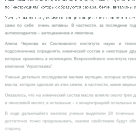
по "инструкциям" которых образуются сахара, белки, витамины 
Ученые пытаются увеличитть концентрацию этих веществ в кле
сами по себе очень активны. В частности, за последние год
антиоксидантов – антоцианинов и ликопена.
Алина Чернова из Сколковского института науки и тех
подсолнечника определять химический состав и некоторые дру
которых хранились в коллекциях Всероссийского института ген
компании "Агроплазма".
Ученые детально исследовали мелкие мутации, которые встреч
масла, которое сделали из этих семян, в частности, какие жирн
Оказалось, что на химический состав масла влияло около трех 
и линолевой кислот, а остальные – с концентрацией остальных ж
В ходе дальнешйего анализа ученые выделили 28 точечных 
достаточно точно предсказывать, какими свойствами будут о
сторону.