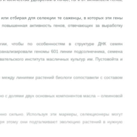
или отбирая для селекции те саженцы, в которых эти гены
т повышенная активность генов, отвечающих за выработку
огии, чтобы по особенностям в структуре ДНК семян
проанализировали геномы 601 линии подсолнечника, семена
вательского института масличных культур им. Пустовойта и
я между линиями растений биологи сопоставили с составом
ано с долями двух основных компонентов масла – олеиновой
но сильно. Используя эти маркеры, селекционеры могут
даря этому они подталкивают эволюцию растений в нужную