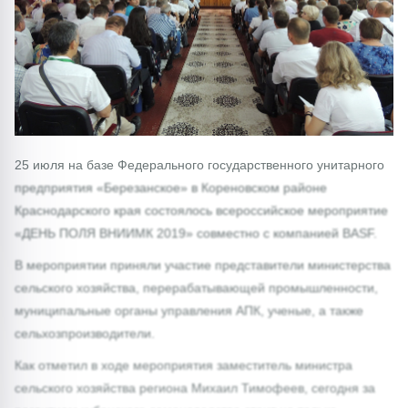
25 июля на базе Федерального государственного унитарного
предприятия «Березанское» в Кореновском районе
Краснодарского края состоялось всероссийское мероприятие
«ДЕНЬ ПОЛЯ ВНИИМК 2019» совместно с компанией BASF.
В мероприятии приняли участие представители министерства
сельского хозяйства, перерабатывающей промышленности,
муниципальные органы управления АПК, ученые, а также
сельхозпроизводители.
Как отметил в ходе мероприятия заместитель министра
сельского хозяйства региона Михаил Тимофеев, сегодня за