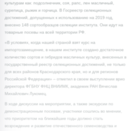
культурам как: подсолнечник, соя, рапс, лен масличный,
сурепица, рыжик и горчица. В Госреестр селекционных
достижений, допущенных к использованию на 2019 год,
внесено 148 сортообразцов селекции института. Они идут на
товарные посевы на всей территории РФ.
«В условиях, когда нашей страной взят курс на
импортозамещение, в нашем институте создано достаточное
количество сортов и гибридов масличных культур, внесенных в
государственный реестр селекционных достижений, не только
для всех районов Краснодарского края, но и для регионов
Российской Федерации» – отметил в своем выступлении врио
директора ФГБНУ ФНЦ ВНИИМК, академик РАН Вячеслав
Михайлович Лукомец.
В ходе дискуссии на мероприятии, а также экскурсии по
демонстрационным посевам, участники сошлись во мнении,
что приоритетом на ближайшие годы должно стать
возрождение и развитие отечественного семеноводства и