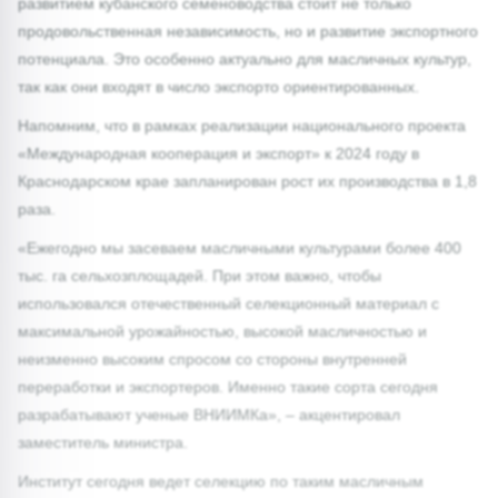
развитием кубанского семеноводства стоит не только
продовольственная независимость, но и развитие экспортного
потенциала. Это особенно актуально для масличных культур,
так как они входят в число экспорто ориентированных.
Напомним, что в рамках реализации национального проекта
«Международная кооперация и экспорт» к 2024 году в
Краснодарском крае запланирован рост их производства в 1,8
раза.
«Ежегодно мы засеваем масличными культурами более 400
тыс. га сельхозплощадей. При этом важно, чтобы
использовался отечественный селекционный материал с
максимальной урожайностью, высокой масличностью и
неизменно высоким спросом со стороны внутренней
переработки и экспортеров. Именно такие сорта сегодня
разрабатывают ученые ВНИИМКа», – акцентировал
заместитель министра.
Институт сегодня ведет селекцию по таким масличным