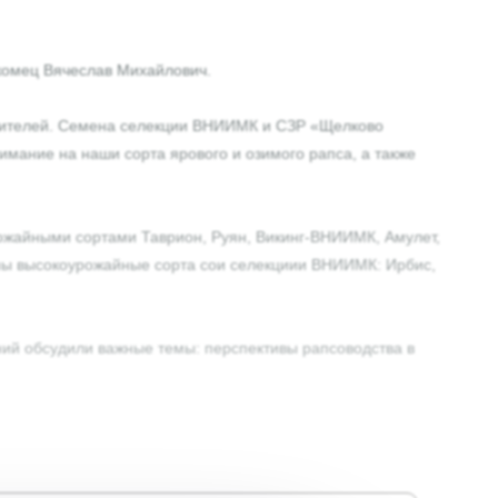
комец Вячеслав Михайлович.
одителей. Семена селекции ВНИИМК и СЗР «Щелково
мание на наши сорта ярового и озимого рапса, а также
ожайными сортами Таврион, Руян, Викинг-ВНИИМК, Амулет,
лены высокоурожайные сорта сои селекциии ВНИИМК: Ирбис,
ний обсудили важные темы: перспективы рапсоводства в