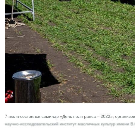
7 июля состоялся семинар «День поля рапса – 2022», органи
научно-исследовательский институт масличных культур имени В