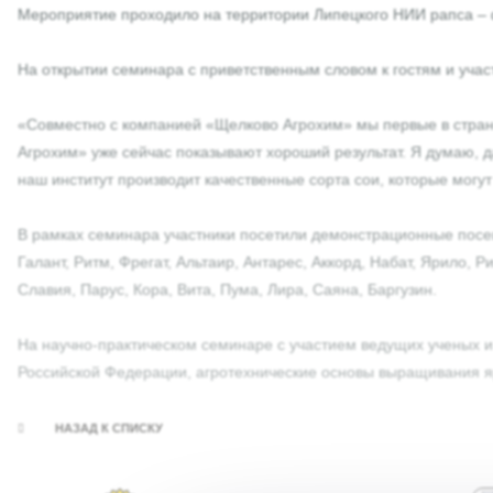
Мероприятие проходило на территории Липецкого НИИ рапса
На открытии семинара с приветственным словом к гостям и уч
«Совместно с компанией «Щелково Агрохим» мы первые в стра
Агрохим» уже сейчас показывают хороший результат. Я думаю, 
наш институт производит качественные сорта сои, которые могут
В рамках семинара участники посетили демонстрационные посе
Галант, Ритм, Фрегат, Альтаир, Антарес, Аккорд, Набат, Ярило
Славия, Парус, Кора, Вита, Пума, Лира, Саяна, Баргузин.
На научно-практическом семинаре с участием ведущих ученых и
Российской Федерации, агротехнические основы выращивания яр
НАЗАД К СПИСКУ