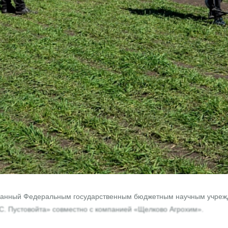
зованный Федеральным государственным бюджетным научным учре
.С. Пустовойта» совместно с компанией «Щелково Агрохим».