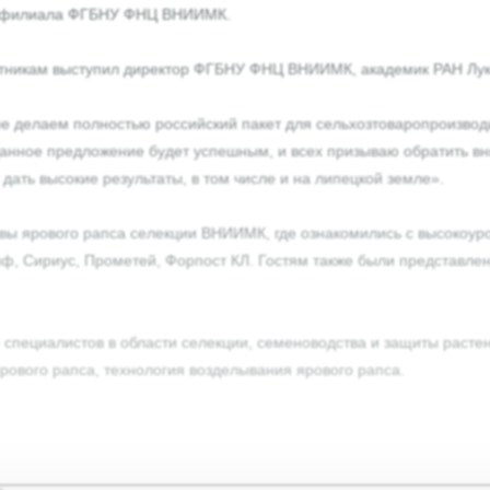
 – филиала ФГБНУ ФНЦ ВНИИМК.
астникам выступил директор ФГБНУ ФНЦ ВНИИМК, академик РАН Лу
не делаем полностью российский пакет для сельхозтоваропроизв
данное предложение будет успешным, и всех призываю обратить вни
 дать высокие результаты, в том числе и на липецкой земле».
вы ярового рапса селекции ВНИИМК, где ознакомились с высокоур
, Риф, Сириус, Прометей, Форпост КЛ. Гостям также были представ
 специалистов в области селекции, семеноводства и защиты расте
ового рапса, технология возделывания ярового рапса.