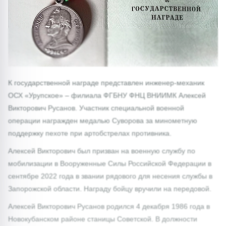
К государственной награде представлен инженер-механик
ОСХ «Урупское» – филиала ФГБНУ ФНЦ ВНИИМК Алексей
Викторович Русанов. Участник специальной военной
операции награжден медалью Суворова за минометную
поддержку пехоте при артобстрелах противника.
Алексей Викторович был призван на военную службу по
мобилизации в Вооруженные Силы Российской Федерации в
сентябре 2022 года в звании рядового для несения службы в
Запорожской области. Награду бойцу вручили на передовой.
Алексей Викторович Русанов родился 4 декабря 1986 года в
Новокубанском районе станицы Советской. В должности