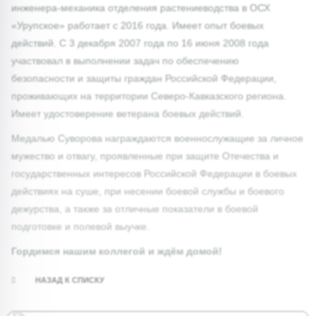
инженера-механика отделения растениеводства в ОСХ
«Урупское» работает с 2016 года. Имеет опыт боевых
действий. С 3 декабря 2007 года по 16 июня 2008 года
участвовал в выполнении задач по обеспечению
безопасности и защиты граждан Российской Федерации,
проживающих на территории Северо-Кавказского региона.
Имеет удостоверение ветерана боевых действий.
Медалью Суворова награждаются военнослужащие за личное
мужество и отвагу, проявленные при защите Отечества и
государственных интересов Российской Федерации в боевых
действиях на суше, при несении боевой службы и боевого
дежурства, а также за отличные показатели в боевой
подготовке и полевой выучке.
Гордимся нашим коллегой и ждём домой!
НАЗАД К СПИСКУ