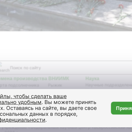
емена производства ВНИИМК
Наука
Научные подразделен
рта подсолнечника
Рыжик
Научные издания
бриды подсолнечника
Сурепица
айлы, чтобы сделать ваше
Селекционные достиж
я
Кунжут
изобретения,
мально удобным
. Вы можете принять
сличный лен
Клещевина
патенты
х. Оставаясь на сайте, вы даете свое
Приня
имый рапс
Сахарная свекла
Генетическая коллекц
рсональных данных в порядке,
подсолнечника
овой рапс
Оборудование
фиденциальности
.
Совет молодых учены
рчица
 учреждение «Федеральный научный центр «Всероссийский на