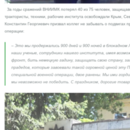
За годы сражений ВНИИМК потерял 40 из 75 человек, защищавш
трактористы, техники, рабочие института освобождали Крым, Се
Константин Георгиевич призвал коллег не забывать о подвигах 
операции:
– Это мы продержались 900 дней и 900 ночей в блокадном 
наши ученые, сотрудники нашего института, имея возмож
фронт, бить немецкую гадину, защищать свою страну, защ
прадедов, которые завоевали такой огромной ценой эту П
специальной военной операции, двое ранены. Мы ими горд
мы невозможно не победить. С праздником, дорогие товар