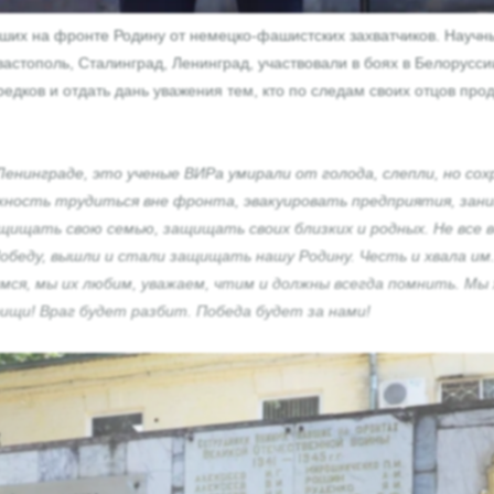
их на фронте Родину от немецко-фашистских захватчиков. Научны
вастополь, Сталинград, Ленинград, участвовали в боях в Белорусс
предков и отдать дань уважения тем, кто по следам своих отцов п
Ленинграде, это ученые ВИРа умирали от голода, слепли, но сох
ность трудиться вне фронта, эвакуировать предприятия, зани
ищать свою семью, защищать своих близких и родных. Не все ве
обеду, вышли и стали защищать нашу Родину. Честь и хвала им.
имся, мы их любим, уважаем, чтим и должны всегда помнить. Мы
ищи! Враг будет разбит. Победа будет за нами!