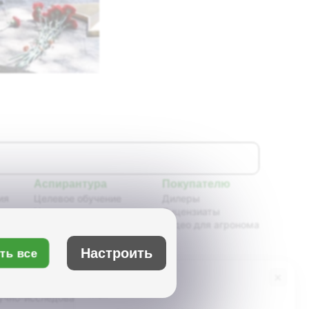
Аспирантура
Покупателю
ия
Целевое обучение
Дилеры
Новости аспирантуры
Лицензиаты
ения,
Нормативные документы
Видео для агронома
Портфолио аспирантов
Расписание
Настроить
ть все
ия
Учебно-методическое
обеспечение
×
Бот Max
х
Учебные планы
учно-исследовательский институт масличных