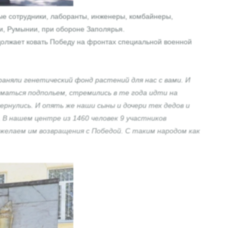
е сотрудники, лаборанты, инженеры, комбайнеры,
ии, Румынии, при обороне Заполярья.
родолжает ковать Победу на фронтах специальной военной
раняли генетический фонд растений для нас с вами. И
маться подпольем, стремились в те года идти на
рнулись. И опять же наши сыны и дочери тех дедов и
 В нашем центре из 1460 человек 9 участников
 желаем им возвращения с Победой. С таким народом как