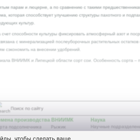
ятым парам и люцерне, а по сравнению с такими предшественникам
ема, которая способствует улучшению структуры пахотного и подпа
едующих культур.
счет способности культуры фиксировать атмосферный азот и поср
вязана с минерализацией послеуборочных растительных остатков с
ям сэкономить на внесении удобрений.
лиала ВНИИМК и Липецкой области сорт сои. Особенность сорта –
емена производства ВНИИМК
Наука
Научные подразделен
рта подсолнечника
Рыжик
Научные издания
бриды подсолнечника
Сурепица
айлы, чтобы сделать ваше
Селекционные достиж
я
Кунжут