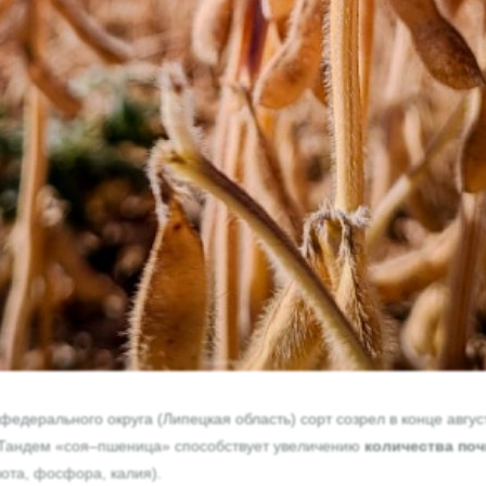
едерального округа (Липецкая область) сорт созрел в конце август
ы. Тандем «соя–пшеница» способствует увеличению
количества поч
ота, фосфора, калия).