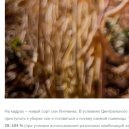
На кадрах – новый сорт сои Липчанка. В условиях Центрального ф
приступать к уборке сои и готовиться к посеву озимой пшениц
29–104 %
(при условии использования различных комбинаций аз