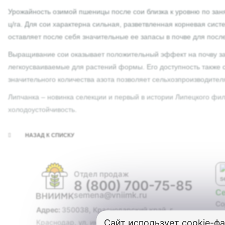
Урожайность озимой пшеницы после сои близка к уровню по зан
ц/га. Для сои характерна сильная, разветвленная корневая сист
оставляет после себя значительные ее запасы в почве для посл
Выращивание сои оказывает положительный эффект на почву за 
легкоусваиваемые для растений формы. Его доступность также с
значительного количества азота позволяет сельхозпроизводител
Липчанка – новинка селекции и первый в истории Липецкого фи
холодоустойчивость.
НАЗАД К СПИСКУ
Отдел продаж
8 (800) 700-75-85
С
semena@vniimk.ru
Со
Адрес:
350038, Краснодарский край, г.
Ги
Сайт использует
cookie-ф
Краснодар, ул. им. Филатова, дом 17
Со