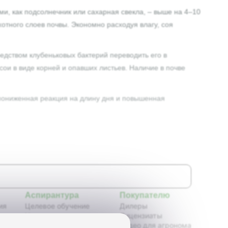
и, как подсолнечник или сахарная свекла, – выше на 4–10
хотного слоев почвы. Экономно расходуя влагу, соя
едством клубеньковых бактерий переводить его в
ои в виде корней и опавших листьев. Наличие в почве
 пониженная реакция на длину дня и повышенная
Аспирантура
Покупателю
ия
Целевое обучение
Дилеры
Новости аспирантуры
Лицензиаты
ения,
Нормативные документы
Видео для агронома