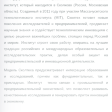
институт, который находится в Сколково (Россия, Московская
область). Созданный в 2011 году при участии Массачусетского
технологического института (MIT), Сколтех готовит новые
поколения исследователей и предпринимателей, продвигает
научные знания и содействует технологическим инновациям с
целью решения важнейших проблем, стоящих перед Россией
и миром. Институт строит свою работу, опираясь на лучшие
традиции российских и международных образовательных и
исследовательских практик, делая особый акцент на
предпринимательской и инновационной деятельности.
Модель Сколтеха предусматривает интеграцию образования
и исследований, причем как фундаментальных, так и
прикладных. Институт тесно связан с промышленной и
предпринимательской экосистемой, что позволяет развивать
качественные исследования и генерировать приток инноваций
в экономику.