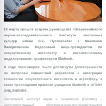
18 марта прошла встреча руководства «Всероссийского
научно-исследовательского института масличных
культур имени В.С. Пустовойта» с Максимом
Валериевичем Фёдоровым вице-президентом по
искусственному интеллекту и математическому
моделированию, профессором Skoltech.
В ходе переговоров, были достигнуты договоренности
по вопросам совместной разработки и интеграции
технологии искусственного интеллекта в агросферу, а
также прохождения практики учащихся Skoltech в ФГБНУ
ФНЦ ВНИИМК.
Сколковский институт науки и технологий (Сколтех) –
негосударственный образовательно-исследовательский