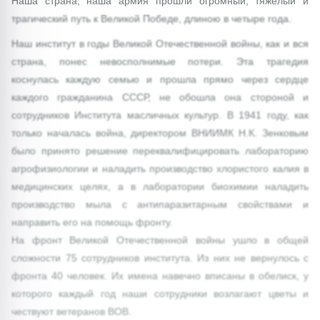
Наша страна, наша армия прошли огромный, тяжелый и
трагический путь к Великой Победе, длиною в четыре года.
Наш институт в годы Великой Отечественной войны, как и вся
страна, понес невосполнимые потери. Эта трагедия
коснулась каждую семью и прошла прямо через сердце
каждого гражданина СССР, не обошла она стороной и
сотрудников Института масличных культур. В 1941 году, как
только началась война, директором ВНИИМК Н.К. Зенковым
было принято решение переквалифицировать лабораторию
агрофизиологии и наладить производство хлористого калия в
медицинских целях, а в лаборатории биохимии наладить
производство мыла с антипаразитарным свойствами и
направить его на помощь фронту.
На фронт Великой Отечественной войны ушло в общей
сложности 75 сотрудников института. Из них не вернулось с
фронта 40 человек. Их имена навечно вписаны в обелиск, у
которого каждый год наши сотрудники возлагают цветы и
чествуют ветеранов ВОВ.