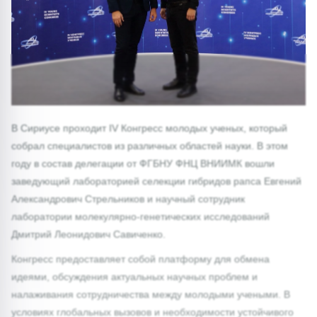
В Сириусе проходит IV Конгресс молодых ученых, который
собрал специалистов из различных областей науки. В этом
году в состав делегации от ФГБНУ ФНЦ ВНИИМК вошли
заведующий лабораторией селекции гибридов рапса Евгений
Александрович Стрельников и научный сотрудник
лаборатории молекулярно-генетических исследований
Дмитрий Леонидович Савиченко.
Конгресс предоставляет собой платформу для обмена
идеями, обсуждения актуальных научных проблем и
налаживания сотрудничества между молодыми учеными. В
условиях глобальных вызовов и необходимости устойчивого