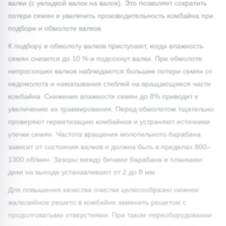
валки (с укладкой валок на валок). Это позволяет сократить
потери семян и увеличить производительность комбайна при
подборе и обмолоте валков.
К подбору и обмолоту валков приступают, когда влажность
семян снизится до 10 % и подсохнут валки. При обмолоте
непросохших валков наблюдаются большие потери семян от
недомолота и наматывания стеблей на вращающиеся части
комбайна. Снижение влажности семян до 8% приводит к
увеличению их травмирования. Перед обмолотом тщательно
проверяют герметизацию комбайнов и устраняют источники
утечки семян. Частота вращения молотильного барабана
зависит от состояния валков и должна быть в пределах 800–
1300 об/мин. Зазоры между бичами барабана и планками
деки на выходе устанавливают от 2 до 8 мм.
Для повышения качества очистки целесообразно нижнее
жалюзийное решето в комбайне заменить решетом с
продолговатыми отверстиями. При таком переоборудовании