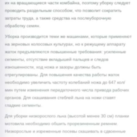
их на вращающиеся части комбайна, поэтому уборку следует
проводить раздельным способом, что позволит сократить
затраты труда, а также средства на послеуборочную
обработку семян.
Уборка производится теми же машинами, которые применяют
на зерновых колосовых культурах, но к режущему аппарату
жаток предъявляются повышенные требования: усиленные
сегменты, отсутствие вкладышей пальцев и следов
изношенности, ход ножа и зазоры должны быть
отрегулированы. Для повышения качества работы жаток
необходимо увеличить частоту колебаний ножа до 647 кол/
мин путем изменения передаточного числа привода рабочих
органов. Для скашивания стеблей льна на ножи ставят
гладкие сегменты.
Для уборки низкорослого льна (высотой менее 30 см) планки
мотовила необходимо обшить прорезиненным ремнем.
Низкорослые и изреженные посевы скашивать в сдвоенные