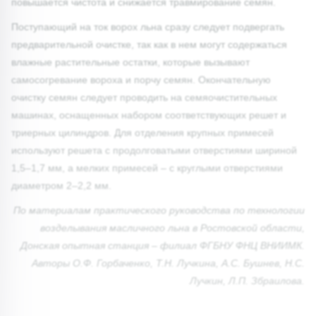
повышается чистота и снижается травмирование семян.
Поступающий на ток ворох льна сразу следует подвергать
предварительной очистке, так как в нем могут содержаться
влажные растительные остатки, которые вызывают
самосогревание вороха и порчу семян. Окончательную
очистку семян следует проводить на семяочистительных
машинах, оснащенных набором соответствующих решет и
триерных цилиндров. Для отделения крупных примесей
используют решета с продолговатыми отверстиями шириной
1,5–1,7 мм, а мелких примесей – с круглыми отверстиями
диаметром 2–2,2 мм.
По материалам практического руководства по технологии
возделывания масличного льна в Ростовской области,
Донская опытная станция – филиал ФГБНУ ФНЦ ВНИИМК.
Авторы О.Ф. Горбаченко, Т.Н. Лучкина, А.С. Бушнев, Н.С.
Лучкин, Л.П. Збраилова
.