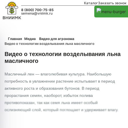
Каталог
Заказать звонок
8 (800) 700-75-85
semena@vniimk.ru
Главная
Медиа
Видео для агронома
Видео о технологии возделывания льна масличного
Видео о технологии возделывания льна
масличного
Масличный лен — влаголюбивая культура. Наибольшую
потребность в увлажнении растение испытывает в период
активного роста и образования бутонов. В период
прорастания семян, наоборот, избыток полива
противопоказан, так как семя льна имеет особый
ослизняющий слой, который поглощает и удерживает влагу.