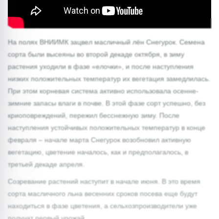
На полях ВНИИМК зацвел масличный лён Снегурок. Семена
сорта были высеяны во второй декаде октября, в зиму
растения уходили в фазе «елочки», и после наступления
низких положительных температур их вегетация замедлилась.
При этом корневая система активно использовала осенне-
зимние запасы влаги в почве. В этой фазе сорт успешно, без
криоповреждений, пережил бесснежную зиму. После
наступления устойчивых положительных температур в конце
февраля – начале марта Снегурок возобновил активную
вегетацию, цветение началось, как и предполагалось, в
третьей декаде апреля.
Созревание растений наступит в начале июня. В это время
сорта масличного льна весенних сроков посева еще будут
находиться в фазе цветения, а сельхозпроизводители уже
получат первый урожай.