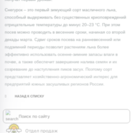
Снегурок – это первый зимующий сорт масличного льна,
способный выдерживать без существенных криоповреждений
отрицательные температуры до минус 20–23 °С. При этом
посев можно проводить в весенние сроки, начиная со второй
декады марта. Сдвиг сроков посева на ранневесенний или
подзимний периоды позволит растениям льна более
эффективно использовать осенне-зимние запасы влаги в
почве, а также обеспечит завершение налива семян и их
созревание до наступления пиков засух. Поэтому сорт
представляет хозяйственно-агрономический интерес для
предприятий южных засушливых регионов России.
НАЗАД К СПИСКУ
Отдел продаж