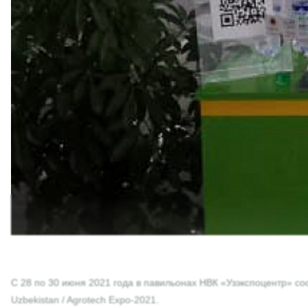
С 28 по 30 июня 2021 года в павильонах НВК «Узэкспоцентр» с
Uzbekistan / Agrotech Expo-2021.