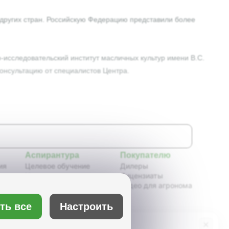
и других стран. Российскую Федерацию представили более
исследовательский институт масличных культур имени В.С.
онсультацию от специалистов Центра.
Аспирантура
Покупателю
ия
Целевое обучение
Дилеры
Новости аспирантуры
Лицензиаты
ения,
Нормативные документы
Видео для агронома
Портфолио аспирантов
Расписание
ть все
Настроить
ия
Учебно-методическое
обеспечение
×
Бот Max
х