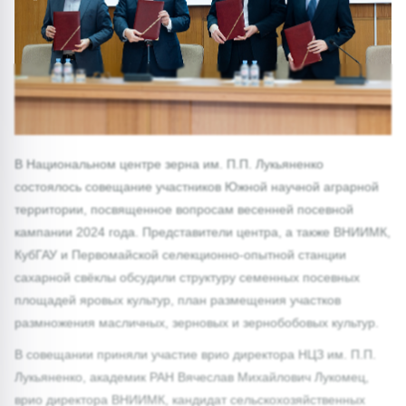
В Национальном центре зерна им. П.П. Лукьяненко
состоялось совещание участников Южной научной аграрной
территории, посвященное вопросам весенней посевной
кампании 2024 года. Представители центра, а также ВНИИМК,
КубГАУ и Первомайской селекционно-опытной станции
сахарной свёклы обсудили структуру семенных посевных
площадей яровых культур, план размещения участков
размножения масличных, зерновых и зернобобовых культур.
В совещании приняли участие врио директора НЦЗ им. П.П.
Лукьяненко, академик РАН Вячеслав Михайлович Лукомец,
врио директора ВНИИМК, кандидат сельскохозяйственных