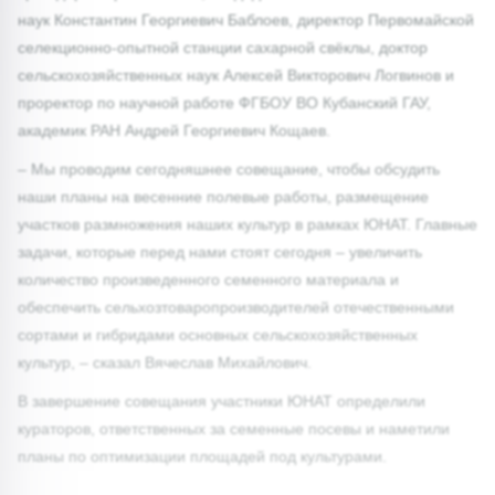
наук Константин Георгиевич Баблоев, директор Первомайской
селекционно-опытной станции сахарной свёклы, доктор
сельскохозяйственных наук Алексей Викторович Логвинов и
проректор по научной работе ФГБОУ ВО Кубанский ГАУ,
академик РАН Андрей Георгиевич Кощаев.
– Мы проводим сегодняшнее совещание, чтобы обсудить
наши планы на весенние полевые работы, размещение
участков размножения наших культур в рамках ЮНАТ. Главные
задачи, которые перед нами стоят сегодня – увеличить
количество произведенного семенного материала и
обеспечить сельхозтоваропроизводителей отечественными
сортами и гибридами основных сельскохозяйственных
культур, – сказал Вячеслав Михайлович.
В завершение совещания участники ЮНАТ определили
кураторов, ответственных за семенные посевы и наметили
планы по оптимизации площадей под культурами.