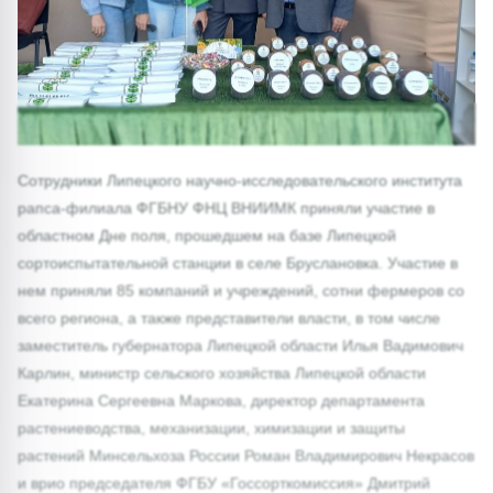
Сотрудники Липецкого научно-исследовательского института
рапса-филиала ФГБНУ ФНЦ ВНИИМК приняли участие в
областном Дне поля, прошедшем на базе Липецкой
сортоиспытательной станции в селе Бруслановка. Участие в
нем приняли 85 компаний и учреждений, сотни фермеров со
всего региона, а также представители власти, в том числе
заместитель губернатора Липецкой области Илья Вадимович
Карлин, министр сельского хозяйства Липецкой области
Екатерина Сергеевна Маркова, директор департамента
растениеводства, механизации, химизации и защиты
растений Минсельхоза России Роман Владимирович Некрасов
и врио председателя ФГБУ «Госсорткомиссия» Дмитрий