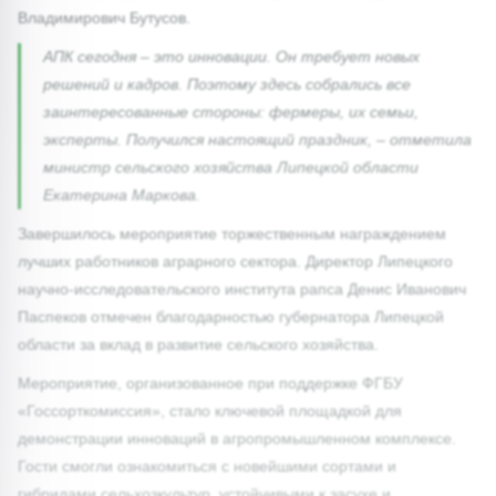
Владимирович Бутусов.
АПК сегодня – это инновации. Он требует новых
решений и кадров. Поэтому здесь собрались все
заинтересованные стороны: фермеры, их семьи,
эксперты. Получился настоящий праздник, – отметила
министр сельского хозяйства Липецкой области
Екатерина Маркова.
Завершилось мероприятие торжественным награждением
лучших работников аграрного сектора. Директор Липецкого
научно-исследовательского института рапса Денис Иванович
Паспеков отмечен благодарностью губернатора Липецкой
области за вклад в развитие сельского хозяйства.
Мероприятие, организованное при поддержке ФГБУ
«Госсорткомиссия», стало ключевой площадкой для
демонстрации инноваций в агропромышленном комплексе.
Гости смогли ознакомиться с новейшими сортами и
гибридами сельхозкультур, устойчивыми к засухе и