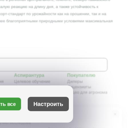
алую реакцию на длину дня, а также устойчивость к
рт-стандарт по урожайности как на орошении, так и на
аиболее благоприятными природными условиями максимальная
Аспирантура
Покупателю
ия
Целевое обучение
Дилеры
Новости аспирантуры
Лицензиаты
ения,
Нормативные документы
Видео для агронома
Портфолио аспирантов
Расписание
Настроить
ть все
ия
Учебно-методическое
обеспечение
×
Бот Max
х
Учебные планы
учно-исследовательский институт масличных