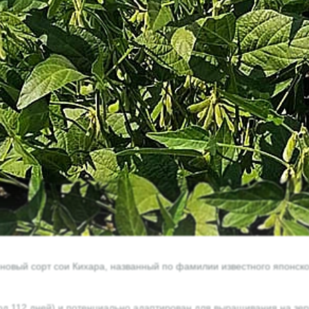
вый сорт сои Кихара, названный по фамилии известного японског
од 112 дней) и потенциально адаптирован для выращивания на зер