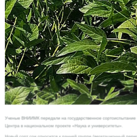
Ученые ВНИИМК передали на государственное сортоиспытание но
Центра в национальном проекте «Наука и университеты».
Новый сорт сои относится к ранней группе (вегетационный пери