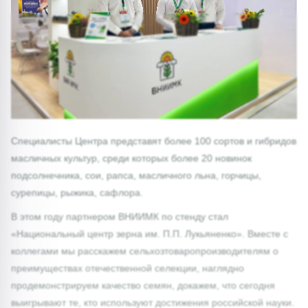
1/0
Специалисты Центра представят более 100 сортов и гибридов
масличных культур, среди которых более 20 новинок
подсолнечника, сои, рапса, масличного льна, горчицы,
сурепицы, рыжика, сафлора.
В этом году партнером ВНИИМК по стенду стал
«Национальный центр зерна им. П.П. Лукьяненко». Вместе с
коллегами мы расскажем сельхозтоваропроизводителям о
преимуществах отечественной селекции, наглядно
продемонстрируем качество семян, докажем, что сегодня
выигрывают те, кто используют достижения российской науки.