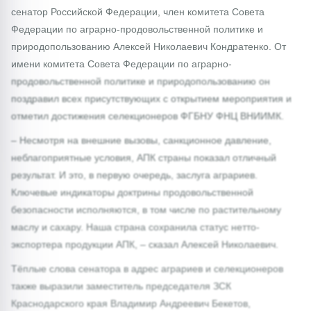
сенатор Российской Федерации, член комитета Совета
Федерации по аграрно-продовольственной политике и
природопользованию Алексей Николаевич Кондратенко. От
имени комитета Совета Федерации по аграрно-
продовольственной политике и природопользованию он
поздравил всех присутствующих с открытием мероприятия и
отметил достижения селекционеров ФГБНУ ФНЦ ВНИИМК.
– Несмотря на внешние вызовы, санкционное давление,
неблагоприятные условия, АПК страны показал отличный
результат. И это, в первую очередь, заслуга аграриев.
Ключевые индикаторы доктрины продовольственной
безопасности исполняются, в том числе по растительному
маслу и сахару. Наша страна сохранила статус нетто-
экспортера продукции АПК, – сказал Алексей Николаевич.
Тёплые слова сенатора в адрес аграриев и селекционеров
также выразили заместитель председателя ЗСК
Краснодарского края Владимир Андреевич Бекетов,