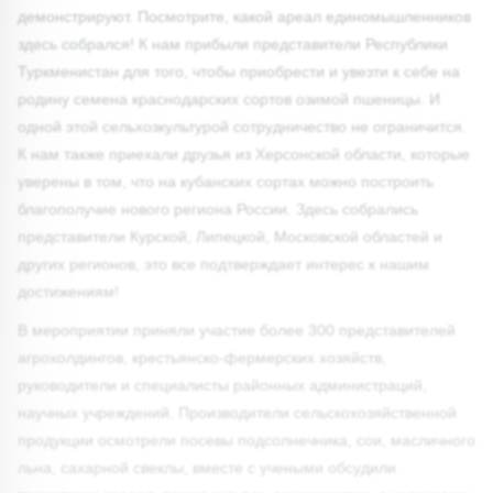
демонстрируют. Посмотрите, какой ареал единомышленников
здесь собрался! К нам прибыли представители Республики
Туркменистан для того, чтобы приобрести и увезти к себе на
родину семена краснодарских сортов озимой пшеницы. И
одной этой сельхозкультурой сотрудничество не ограничится.
К нам также приехали друзья из Херсонской области, которые
уверены в том, что на кубанских сортах можно построить
благополучие нового региона России. Здесь собрались
представители Курской, Липецкой, Московской областей и
других регионов, это все подтверждает интерес к нашим
достижениям!
В мероприятии приняли участие более 300 представителей
агрохолдингов, крестьянско-фермерских хозяйств,
руководители и специалисты районных администраций,
научных учреждений. Производители сельскохозяйственной
продукции осмотрели посевы подсолнечника, сои, масличного
льна, сахарной свеклы, вместе с учеными обсудили