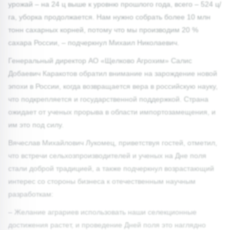
урожай – на 24 ц выше к уровню прошлого года, всего ­– 524 ц/
га, уборка продолжается. Нам нужно собрать более 10 млн
тонн сахарных корней, потому что мы производим 20 %
сахара России, – подчеркнул Михаил Николаевич.
Генеральный директор АО «Щелково Агрохим» Салис
Добаевич Каракотов обратил внимание на зарождение новой
эпохи в России, когда возвращается вера в российскую науку,
что подкрепляется и государственной поддержкой. Страна
ожидает от ученых прорыва в области импортозамещения, и
им это под силу.
Вячеслав Михайлович Лукомец, приветствуя гостей, отметил,
что встречи сельхозпроизводителей и ученых на Дне поля
стали доброй традицией, а также подчеркнул возрастающий
интерес со стороны бизнеса к отечественным научным
разработкам:
– Желание аграриев использовать наши селекционные
достижения растет, и проведение Дней поля это наглядно