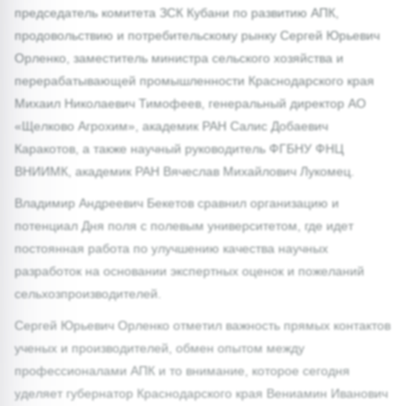
председатель комитета ЗСК Кубани по развитию АПК,
продовольствию и потребительскому рынку Сергей Юрьевич
Орленко, заместитель министра сельского хозяйства и
перерабатывающей промышленности Краснодарского края
Михаил Николаевич Тимофеев, генеральный директор АО
«Щелково Агрохим», академик РАН Салис Добаевич
Каракотов, а также научный руководитель ФГБНУ ФНЦ
ВНИИМК, академик РАН Вячеслав Михайлович Лукомец.
Владимир Андреевич Бекетов сравнил организацию и
потенциал Дня поля с полевым университетом, где идет
постоянная работа по улучшению качества научных
разработок на основании экспертных оценок и пожеланий
сельхозпроизводителей.
Сергей Юрьевич Орленко отметил важность прямых контактов
ученых и производителей, обмен опытом между
профессионалами АПК и то внимание, которое сегодня
уделяет губернатор Краснодарского края Вениамин Иванович