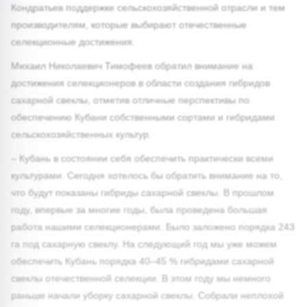
Кондратьев поддержке сельскохозяйственной отрасли и тем
производителям, которые выбирают отечественные
селекционные достижения.
Михаил Николаевич Тимофеев обратил внимание на
достижения селекционеров в области создания гибридов
сахарной свеклы, отметив отличные перспективы по
обеспечению Кубани собственными сортами и гибридами
сельскохозяйственных культур.
– Кубань в состоянии себя обеспечить практически всеми
культурами. Сегодня хотелось бы обратить внимание на то,
что будут показаны гибриды сахарной свеклы. В прошлом
году, впервые за многие годы, была проведена большая
работа нашими селекционерами. Было заложено порядка 243
га под сахарную свеклу. На следующий год мы уже можем
обеспечить Кубань порядка 40–45 % гибридами сахарной
свеклы отечественной селекции. В этом году мы немного
раньше начали уборку сахарной свеклы. Собрали неплохой