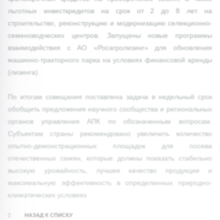
льготных инвесткредитов на срок от 2 до 8 лет на
строительство, реконструкцию и модернизацию селекционно-
семеноводческих центров. Запущены новые программы
взаимодействия с АО «Росагролизинг» для обновления
машинно-тракторного парка на условиях финансовой аренды
(лизинга).
По итогам совещания поставлена задача в недельный срок
обобщить предложения научного сообщества и региональных
органов управления АПК по обозначенным вопросам.
Субъектам страны рекомендовано увеличить количество
опытно-демонстрационных площадок для посева
отечественных семян, которые должны показать стабильно
высокую урожайность, лучшее качество продукции и
максимальную эффективность в определенных природно-
климатических условиях.
НАЗАД К СПИСКУ