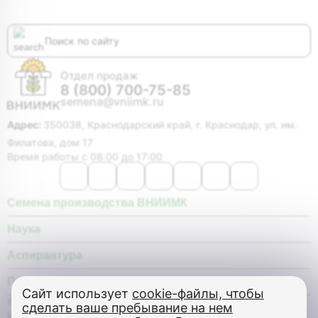
Отдел продаж
8 (800) 700-75-85
semena@vniimk.ru
Адрес:
350038, Краснодарский край, г. Краснодар, ул. им.
Филатова, дом 17
Время работы с 08:00 до 17:00
Семена производства ВНИИМК
Наука
Аспирантура
Покупателю
Сайт использует
cookie-файлы, чтобы
© Федеральное государственное бюджетное научное
сделать ваше пребывание на нем
учреждение «Федеральный научный центр «Всероссийский