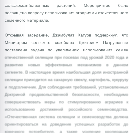
сельскохозяйственных растений. Мероприятие было
посвящено вопросу использования аграриями отечественного
семенного материала.
Открывая заседание, Джамбулат Хатуов подчеркнул, что
Министром сельского хозяйства Дмитрием Патрушевым
поставлена задача по увеличению использования семян
отечественной селекции при посевах под урожай 2020 года и
развитию новых эффективных механизмов в данном
сегменте. В настоящее время наибольшая доля иностранной
селекции приходится на сахарную свеклу, картофель, кукурузу
и подсолнечник. Для соблюдения требований, установленных
Доктриной продовольственной безопасности, необходимо
совершенствовать меры по стимулированию аграриев к
использованию достижений российского семеноводства.
«Отечественная система селекции и семеноводства должна
ориентироваться на доведение успешных разработок до
конечного потребителя, а также усиление кооперации