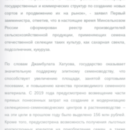
государственных и коммерческих структур по созданию новых
сортов и продвижению их на рынок», - заявил Первый
замминистра, отметив, что в настоящее время Минсельхозом
России сформирован реестр производителей
сельскохозяйственной продукции, применяющих семена
отечественной селекции таких культур, как сахарная свекла,
подсолнечник, кукуруза.
По словам Джамбулата Хатуова, государство оказывает
значительную поддержку элитному семеноводству, что
способствует увеличению площади, занятой сортовыми
посевами, и повышению качества производимого семенного
материала. С 2019 года предусмотрено возмещение части
прямых понесенных затрат на создание и модернизацию
селекционно-семеноводческих центров в растениеводстве –
на эти цели в прошлом году было выделено 156 млн рублей.
Кроме того, предусмотрена возможность получения льготных
краткосрочных кредитов на приобретение семян, а также