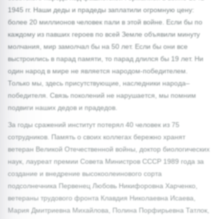
1945 гг. Наши деды и прадеды заплатили огромную цену:
более 20 миллионов человек пали в этой войне. Если бы по
каждому из павших героев по всей Земле объявили минуту
молчания, мир замолчал бы на 50 лет. Если бы они все
выстроились в парад памяти, то парад длился бы 19 лет. Ни
один народ в мире не является народом-победителем.
Только мы, здесь присутствующие, наследники народа–
победителя. Связь поколений не нарушается, мы помним
подвиги наших дедов и прадедов.
За годы сражений институт потерял 40 человек из 75
сотрудников. Память о своих коллегах бережно хранят
ветеран Великой Отечественной войны, доктор биологических
наук, лауреат премии Совета Министров СССР 1989 года за
создание и внедрение высокоолеинового сорта
подсолнечника Первенец Любовь Никифоровна Харченко,
ветераны трудового фронта Клавдия Николаевна Исаева,
Мария Дмитриевна Михайлова, Полина Порфирьевна Татлок,