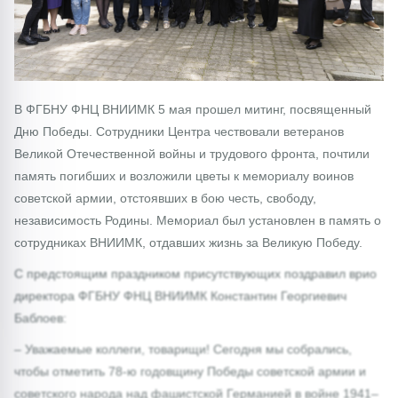
В ФГБНУ ФНЦ ВНИИМК 5 мая прошел митинг, посвященный
Дню Победы. Сотрудники Центра чествовали ветеранов
Великой Отечественной войны и трудового фронта, почтили
память погибших и возложили цветы к мемориалу воинов
советской армии, отстоявших в бою честь, свободу,
независимость Родины. Мемориал был установлен в память о
сотрудниках ВНИИМК, отдавших жизнь за Великую Победу.
С предстоящим праздником присутствующих поздравил врио
директора ФГБНУ ФНЦ ВНИИМК Константин Георгиевич
Баблоев:
– Уважаемые коллеги, товарищи! Сегодня мы собрались,
чтобы отметить 78-ю годовщину Победы советской армии и
советского народа над фашистской Германией в войне 1941–