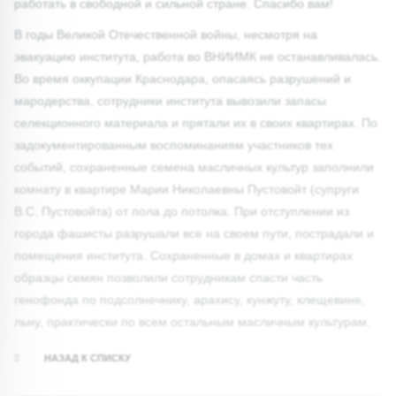
работать в свободной и сильной стране. Спасибо вам!
В годы Великой Отечественной войны, несмотря на
эвакуацию института, работа во ВНИИМК не останавливалась.
Во время оккупации Краснодара, опасаясь разрушений и
мародерства, сотрудники института вывозили запасы
селекционного материала и прятали их в своих квартирах. По
задокументированным воспоминаниям участников тех
событий, сохраненные семена масличных культур заполнили
комнату в квартире Марии Николаевны Пустовойт (супруги
В.С. Пустовойта) от пола до потолка. При отступлении из
города фашисты разрушали все на своем пути, пострадали и
помещения института. Cохраненные в домах и квартирах
образцы семян позволили сотрудникам спасти часть
генофонда по подсолнечнику, арахису, кунжуту, клещевине,
льну, практически по всем остальным масличным культурам.
НАЗАД К СПИСКУ